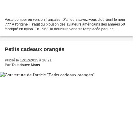
Veste bomber en version française. D'ailleurs savez-vous d'où vient le nom
??? A l'origine il s'agit du blouson des aviateurs américains des années 50
fabriqué en nylon. En 1963, la doublure verte fut remplacée par une
doublure orange pour le repérage...
Petits cadeaux orangés
Publié le 12/12/2015 à 16:21
Par
Tout douce Mans