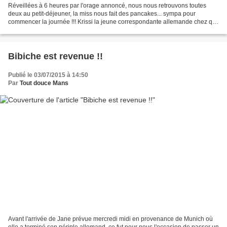
Réveillées à 6 heures par l'orage annoncé, nous nous retrouvons toutes
deux au petit-déjeuner, la miss nous fait des pancakes... sympa pour
commencer la journée !!! Krissi la jeune correspondante allemande chez qui
Jane a passé quelques semaines vient...
Bibiche est revenue !!
Publié le 03/07/2015 à 14:50
Par
Tout douce Mans
Avant l'arrivée de Jane prévue mercredi midi en provenance de Munich où
elle a terminé son périple allemand, ce fut pour nous l'occasion de passer un