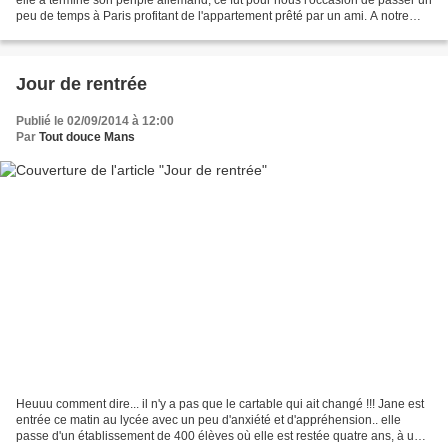
peu de temps à Paris profitant de l'appartement prêté par un ami. A notre
programme deux expositions....
Jour de rentrée
Publié le 02/09/2014 à 12:00
Par
Tout douce Mans
Heuuu comment dire... il n'y a pas que le cartable qui ait changé !!! Jane est
entrée ce matin au lycée avec un peu d'anxiété et d'appréhension.. elle
passe d'un établissement de 400 élèves où elle est restée quatre ans, à un