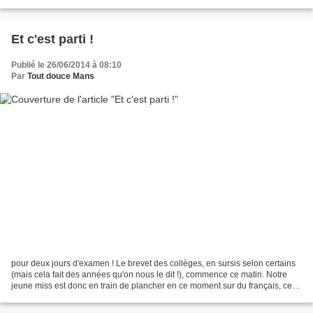
établissement de près de...
Et c'est parti !
Publié le 26/06/2014 à 08:10
Par
Tout douce Mans
pour deux jours d'examen ! Le brevet des collèges, en sursis selon certains
(mais cela fait des années qu'on nous le dit !), commence ce matin. Notre
jeune miss est donc en train de plancher en ce moment sur du français, cet
après-midi les mathématiques...