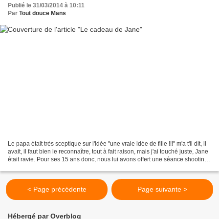
Publié le 31/03/2014 à 10:11
Par
Tout douce Mans
Le papa était très sceptique sur l'idée "une vraie idée de fille !!!" m'a t'il dit, il
avait, il faut bien le reconnaître, tout à fait raison, mais j'ai touché juste, Jane
était ravie. Pour ses 15 ans donc, nous lui avons offert une séance shooting
photo...
< Page précédente
Page suivante >
Hébergé par Overblog