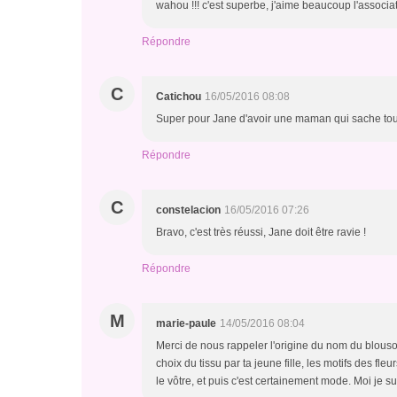
wahou !!! c'est superbe, j'aime beaucoup l'associa
Répondre
C
Catichou
16/05/2016 08:08
Super pour Jane d'avoir une maman qui sache tout 
Répondre
C
constelacion
16/05/2016 07:26
Bravo, c'est très réussi, Jane doit être ravie !
Répondre
M
marie-paule
14/05/2016 08:04
Merci de nous rappeler l'origine du nom du blouson
choix du tissu par ta jeune fille, les motifs des fl
le vôtre, et puis c'est certainement mode. Moi je su