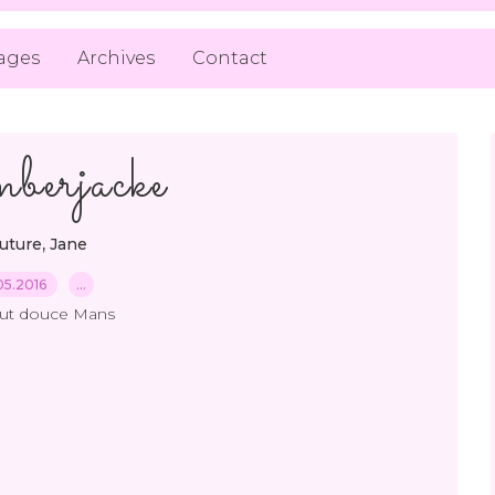
ages
Archives
Contact
erjacke
,
uture
Jane
05.2016
…
out douce Mans