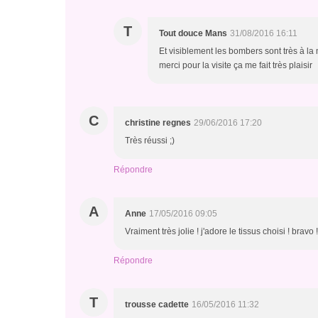
T
Tout douce Mans
31/08/2016 16:11
Et visiblement les bombers sont très à la m
merci pour la visite ça me fait très plaisir
C
christine regnes
29/06/2016 17:20
Très réussi ;)
Répondre
A
Anne
17/05/2016 09:05
Vraiment très jolie ! j'adore le tissus choisi ! bravo !
Répondre
T
trousse cadette
16/05/2016 11:32