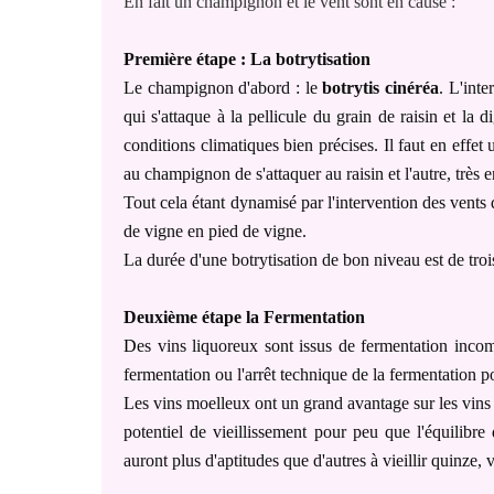
En fait un champignon et le vent sont en cause :
Première étape : La botrytisation
Le champignon d'abord : le
botrytis cinéréa
. L'int
qui s'attaque à la pellicule du grain de raisin et la
conditions climatiques bien précises. Il faut en effe
au champignon de s'attaquer au raisin et l'autre, très e
Tout cela étant dynamisé par l'intervention des vent
de vigne en pied de vigne.
La durée d'une botrytisation de bon niveau est de troi
Deuxième étape la Fermentation
D
es vins liquoreux sont issus de fermentation incom
fermentation ou l'arrêt technique de la fermentation 
Les vins moelleux ont un grand avantage sur les vins s
potentiel de vieillissement pour peu que l'équilibre 
auront plus d'aptitudes que d'autres à vieillir quinze,