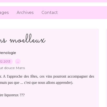
ages
Archives
Contact
ns moelleux
enologie
12.2013
…
out douce Mans
oir. A l'approche des fêtes, ces vins pourront accompagner des
 mais pas que ... c'est que nous allons apprendre).
re liquoreux ???