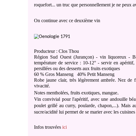
roquefort... un truc que personnellement je ne peux av
On continue avec ce deuxième vin
Producteur : Clos Thou
Région Sud Ouest (Jurançon) - vin liquoreux - B
température de service : 10-12° - servir en apéritif,
persillées ou des desserts aux fruits exotiques
60 % Gros Manseng
40% Petit Manseng
Robe jaune clair, très légèrement ambrée. Nez de fru
vivacité.
.
Notes mentholées, fruits exotiques, mangue
Vin convivial pour l'apéritif, avec une andouille béar
poulet grillé au curry, poularde, chapon,...). Mais 
sucre/acidité lui permet de se marier avec les cuisine
Infos trouvées
ici