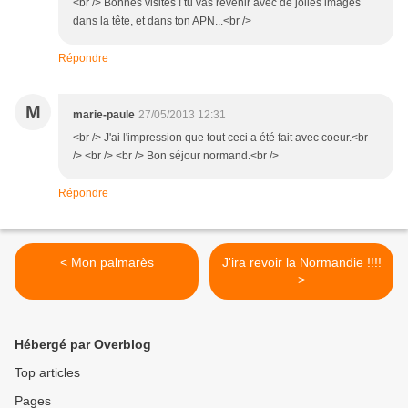
<br /> Bonnes visites ! tu vas revenir avec de jolies images
dans la tête, et dans ton APN...<br />
Répondre
M
marie-paule
27/05/2013 12:31
<br /> J'ai l'impression que tout ceci a été fait avec coeur.<br
/> <br /> <br /> Bon séjour normand.<br />
Répondre
< Mon palmarès
J'ira revoir la Normandie !!!!
>
Hébergé par Overblog
Top articles
Pages