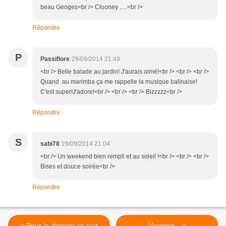
beau Geoges<br /> Clooney .....<br />
Répondre
P
Passiflore
29/09/2014 21:49
<br /> Belle balade au jardin! J'aurais aimé!<br /> <br /> <br />
Quand au marimba ça me rappelle la musique balinaise!
C'est super!J'adore!<br /> <br /> <br /> Bizzzzz<br />
Répondre
S
sabi78
29/09/2014 21:04
<br /> Un weekend bien rempli et au soleil !<br /> <br /> <br />
Bises et douce soirée<br />
Répondre
< Pour le dessert ce soir
Voyager... >