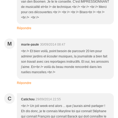
van den Boomen. Je te le conseille. C'est IMPRESSIONNANT
de musicalité et<br /> de technique.<br /> <br /> <br /> Merci
pour ces découvertes.<br /> <br /> <br /> Bises<br /> <br />
<br /> <br />
Répondre
M
marie-paule
30/09/2014 08:47
<br /> Et bien voilà, point besoin de parcourir 20 km pour
admirer jardins et écouter musiques, la journaliste a bien fait
son travail avec ces reportages instructifs. Et oui, les arrosoirs
j'aime. En<br /> voilà du beau monde rencontré dans les
ruelles mancelles.<br />
Répondre
C
Catichou
29/09/2014 22:55
<br /> Un joli week-end alors ... que j'aurais aimé partager !
Eh dis donc, je te connais Maryline toi qui connait Stéphane
qui connait François qui connait Barack qui doit connaître le