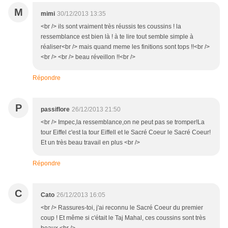
M
mimi
30/12/2013 13:35
<br /> ils sont vraiment très réussis tes coussins ! la
ressemblance est bien là ! à te lire tout semble simple à
réaliser<br /> mais quand meme les finitions sont tops !!<br />
<br /> <br /> beau réveillon !!<br />
Répondre
P
passiflore
26/12/2013 21:50
<br /> Impec,la ressemblance,on ne peut pas se tromper!La
tour Eiffel c'est la tour Eiffell et le Sacré Coeur le Sacré Coeur!
Et un très beau travail en plus <br />
Répondre
C
Cato
26/12/2013 16:05
<br /> Rassures-toi, j'ai reconnu le Sacré Coeur du premier
coup ! Et même si c'était le Taj Mahal, ces coussins sont très