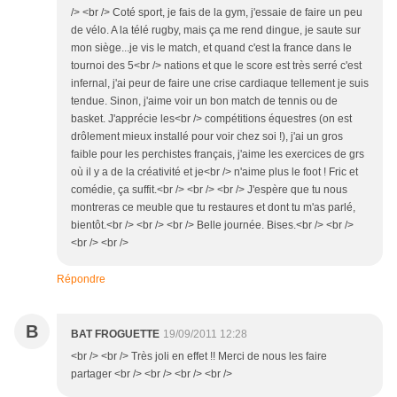
/> <br /> Coté sport, je fais de la gym, j'essaie de faire un peu
de vélo. A la télé rugby, mais ça me rend dingue, je saute sur
mon siège...je vis le match, et quand c'est la france dans le
tournoi des 5<br /> nations et que le score est très serré c'est
infernal, j'ai peur de faire une crise cardiaque tellement je suis
tendue. Sinon, j'aime voir un bon match de tennis ou de
basket. J'apprécie les<br /> compétitions équestres (on est
drôlement mieux installé pour voir chez soi !), j'ai un gros
faible pour les perchistes français, j'aime les exercices de grs
où il y a de la créativité et je<br /> n'aime plus le foot ! Fric et
comédie, ça suffit.<br /> <br /> <br /> J'espère que tu nous
montreras ce meuble que tu restaures et dont tu m'as parlé,
bientôt.<br /> <br /> <br /> Belle journée. Bises.<br /> <br />
<br /> <br />
Répondre
B
BAT FROGUETTE
19/09/2011 12:28
<br /> <br /> Très joli en effet !! Merci de nous les faire
partager <br /> <br /> <br /> <br />