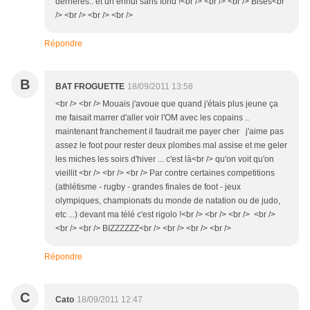
derrières.. et un ennui sans fond !<br /> <br /> <br /> Bises<br
/> <br /> <br /> <br />
Répondre
B
BAT FROGUETTE
18/09/2011 13:58
<br /> <br /> Mouais j'avoue que quand j'étais plus jeune ça
me faisait marrer d'aller voir l'OM avec les copains ..
maintenant franchement il faudrait me payer cher j'aime pas
assez le foot pour rester deux plombes mal assise et me geler
les miches les soirs d'hiver ... c'est là<br /> qu'on voit qu'on
vieillit <br /> <br /> <br /> Par contre certaines competitions
(athlétisme - rugby - grandes finales de foot - jeux
olympiques, championats du monde de natation ou de judo,
etc ...) devant ma télé c'est rigolo !<br /> <br /> <br /> <br />
<br /> <br /> BIZZZZZZ<br /> <br /> <br /> <br />
Répondre
C
Cato
18/09/2011 12:47