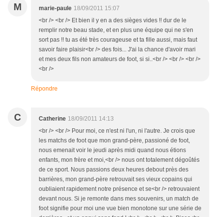
M
marie-paule
18/09/2011 15:07
<br /> <br /> Et bien il y en a des sièges vides !! dur de le
remplir notre beau stade, et en plus une équipe qui ne s'en
sort pas !! tu as été très courageuse et ta fille aussi, mais faut
savoir faire plaisir<br /> des fois... J'ai la chance d'avoir mari
et mes deux fils non amateurs de foot, si si..<br /> <br /> <br />
<br />
Répondre
C
Catherine
18/09/2011 14:13
<br /> <br /> Pour moi, ce n'est ni l'un, ni l'autre. Je crois que
les matchs de foot que mon grand-père, passioné de foot,
nous emenait voir le jeudi après midi quand nous étions
enfants, mon frère et moi,<br /> nous ont totalement dégoûtés
de ce sport. Nous passions deux heures debout près des
barrières, mon grand-père retrouvait ses vieux copains qui
oubliaient rapidement notre présence et se<br /> retrouvaient
devant nous. Si je remonte dans mes souvenirs, un match de
foot signifie pour moi une vue bien monotone sur une série de