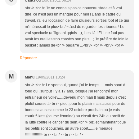
Catichou
20/09/2011 08:24
<br /> <br /> Je ne connais pas ce nouveau stade et à vrai
dire, ce n'est pas un manque pour moi ! Dans le cadre du
travail, j'ai eu l'occasion de faire plusieurs sorties foot et ce qui
m'intéressait le plus<br /> c'est de regarder les tribunes ! Le
vrai spectacle (affligeant qqfois ..;), il est là ! Et il ne faut pas
avoir les oreilles trop chastes non plus ...; Je préfère de loin le
basket : jamais de<br /> bagarre ...<br /> <br /> <br /> <br />
Répondre
M
Manu
19/09/2011 13:24
<br /> <br /> Le sport oui, quand j'ai le temps .....mais sport à
fond oui, surtout il y a 17 ans, lorsque j'ai rencontré mon
entraineur de volley......devenu mon mari !! mais depuis c'est
plutôt course à<br /> pied, pour le plaisir mais aussi pour de
bonnes causes comme le 23 octobre prochain où je vais
courir 5 kms (course fémnine) au circuit des 24h au profit de
la lutte contre le cancer du sein.<br /> biz. et maintenant que
les petits sont couchés, un autre sport.......le ménage
!!!!!!!!!!!!!!!!!!<br /> <br /> <br /> <br />