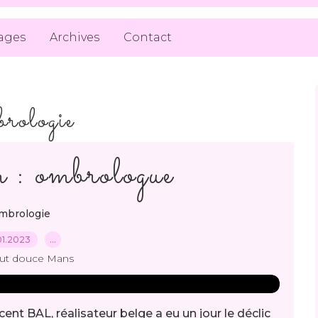
ages
Archives
Contact
rologie
n : ombrologue
mbrologie
01.2023
…
out douce Mans
nt BAL, réalisateur belge a eu un jour le déclic