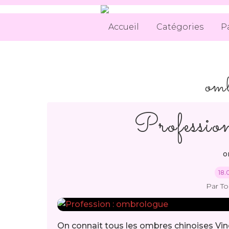
Accueil
Catégories
P
omb
Professio
o
18.
Par T
On connait tous les ombres chinoises Vince