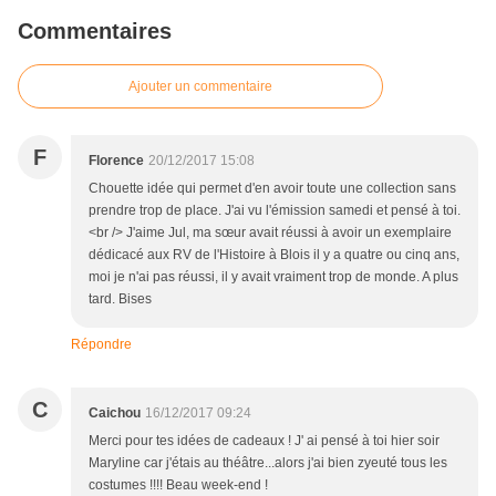
Commentaires
Ajouter un commentaire
F
Florence
20/12/2017 15:08
Chouette idée qui permet d'en avoir toute une collection sans
prendre trop de place. J'ai vu l'émission samedi et pensé à toi.
<br /> J'aime Jul, ma sœur avait réussi à avoir un exemplaire
dédicacé aux RV de l'Histoire à Blois il y a quatre ou cinq ans,
moi je n'ai pas réussi, il y avait vraiment trop de monde. A plus
tard. Bises
Répondre
C
Caichou
16/12/2017 09:24
Merci pour tes idées de cadeaux ! J' ai pensé à toi hier soir
Maryline car j'étais au théâtre...alors j'ai bien zyeuté tous les
costumes !!!! Beau week-end !