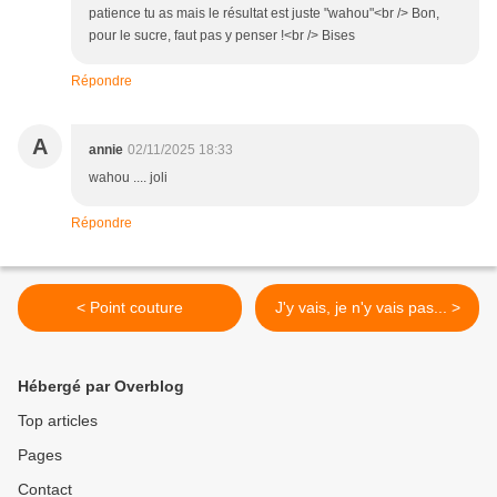
patience tu as mais le résultat est juste "wahou"<br /> Bon,
pour le sucre, faut pas y penser !<br /> Bises
Répondre
A
annie
02/11/2025 18:33
wahou .... joli
Répondre
< Point couture
J'y vais, je n'y vais pas... >
Hébergé par Overblog
Top articles
Pages
Contact