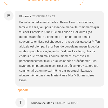
Ajouter un commentaire
F
Florence
22/08/2024 22:21
En voilà de belles escapades ! Beaux lieux, gastronomie,
famille et amis, tout pour passer de merveilleux moments (j'ai
vu chez Passiflore !)<br /> Je suis allée à Collioure il y a
quelques années au printemps et j'en garde de beaux
souvenirs, ton tissu est chouette et la robe très gaie.<br /> Ton
albizzia est bien parti et ta fleur de porcelaine magnifique.<br
/> Merci pour ta visite, le jardin n'est pas très fleuri, plus de
chaleur que d'eau mais pour le moment les choses se
passent nettement mieux que les années précédentes. Les
lavandes embaument le soir c'est un délice.<br /> Galère les
commentaires, on ne sait même pas pourquoi ! La page
n'ouvre même pas chez Marie-Paule !<br /> Bonne soirée.
Bises
Répondre
T
Tout douce Mans
01/09/2024 10:25