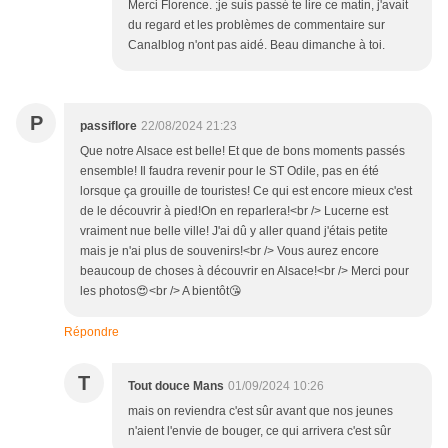
Merci Florence. ;je suis passé te lire ce matin, j'avait
du regard et les problèmes de commentaire sur
Canalblog n'ont pas aidé. Beau dimanche à toi.
P
passiflore
22/08/2024 21:23
Que notre Alsace est belle! Et que de bons moments passés
ensemble! Il faudra revenir pour le ST Odile, pas en été
lorsque ça grouille de touristes! Ce qui est encore mieux c'est
de le découvrir à pied!On en reparlera!<br /> Lucerne est
vraiment nue belle ville! J'ai dû y aller quand j'étais petite
mais je n'ai plus de souvenirs!<br /> Vous aurez encore
beaucoup de choses à découvrir en Alsace!<br /> Merci pour
les photos😍<br /> A bientôt😘
Répondre
T
Tout douce Mans
01/09/2024 10:26
mais on reviendra c'est sûr avant que nos jeunes
n'aient l'envie de bouger, ce qui arrivera c'est sûr