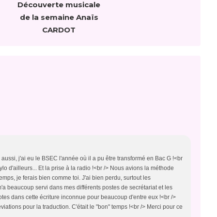
Découverte musicale
de la semaine Anaïs
CARDOT
aussi, j'ai eu le BSEC l'année où il a pu être transformé en Bac G !<br
o d'ailleurs... Et la prise à la radio !<br /> Nous avions la méthode
temps, je ferais bien comme toi. J'ai bien perdu, surtout les
m'a beaucoup servi dans mes différents postes de secrétariat et les
otes dans cette écriture inconnue pour beaucoup d'entre eux !<br />
viations pour la traduction. C'était le "bon" temps !<br /> Merci pour ce