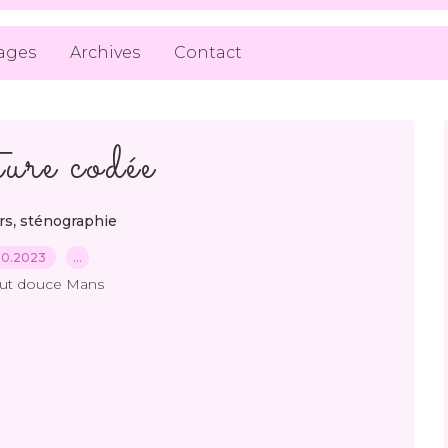
ages
Archives
Contact
ure codée
,
rs
sténographie
10.2023
…
out douce Mans