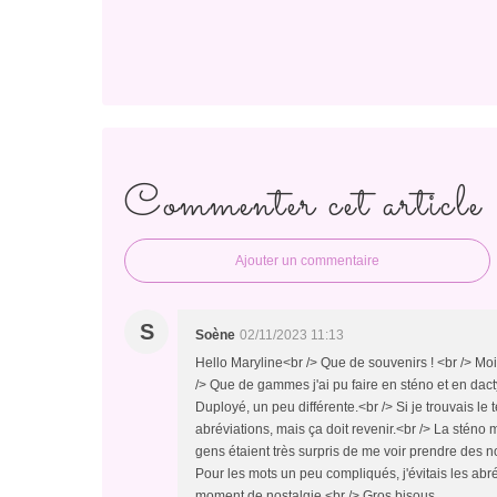
Commenter cet article
Ajouter un commentaire
S
Soène
02/11/2023 11:13
Hello Maryline<br /> Que de souvenirs ! <br /> Moi 
/> Que de gammes j'ai pu faire en sténo et en dactyl
Duployé, un peu différente.<br /> Si je trouvais le 
abréviations, mais ça doit revenir.<br /> La sténo 
gens étaient très surpris de me voir prendre des n
Pour les mots un peu compliqués, j'évitais les abré
moment de nostalgie.<br /> Gros bisous