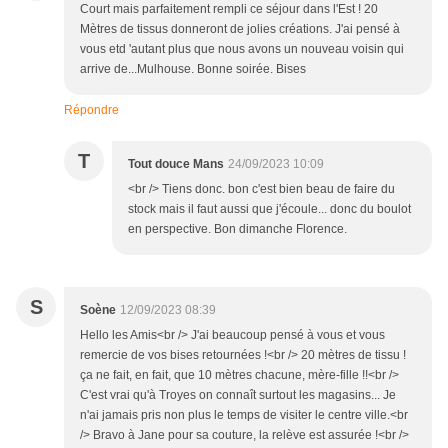
Court mais parfaitement rempli ce séjour dans l'Est ! 20
Mètres de tissus donneront de jolies créations. J'ai pensé à
vous etd 'autant plus que nous avons un nouveau voisin qui
arrive de...Mulhouse. Bonne soirée. Bises
Répondre
T
Tout douce Mans
24/09/2023 10:09
<br /> Tiens donc. bon c'est bien beau de faire du
stock mais il faut aussi que j'écoule... donc du boulot
en perspective. Bon dimanche Florence.
S
Soène
12/09/2023 08:39
Hello les Amis<br /> J'ai beaucoup pensé à vous et vous
remercie de vos bises retournées !<br /> 20 mètres de tissu !
ça ne fait, en fait, que 10 mètres chacune, mère-fille !!<br />
C'est vrai qu'à Troyes on connaît surtout les magasins... Je
n'ai jamais pris non plus le temps de visiter le centre ville.<br
/> Bravo à Jane pour sa couture, la relève est assurée !<br />