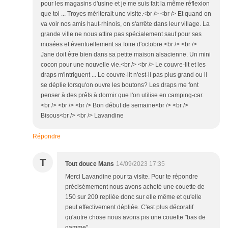
pour les magasins d'usine et je me suis fait la même réflexion
que toi ... Troyes mériterait une visite.<br /> <br /> Et quand on
va voir nos amis haut-rhinois, on s'arrête dans leur village. La
grande ville ne nous attire pas spécialement sauf pour ses
musées et éventuellement sa foire d'octobre.<br /> <br />
Jane doit être bien dans sa petite maison alsacienne. Un mini
cocon pour une nouvelle vie.<br /> <br /> Le couvre-lit et les
draps m'intriguent ... Le couvre-lit n'est-il pas plus grand ou il
se déplie lorsqu'on ouvre les boutons? Les draps me font
penser à des prêts à dormir que l'on utilise en camping-car.
<br /> <br /> <br /> Bon début de semaine<br /> <br />
Bisous<br /> <br /> Lavandine
Répondre
T
Tout douce Mans
14/09/2023 17:35
Merci Lavandine pour ta visite. Pour te répondre
précisémement nous avons acheté une couette de
150 sur 200 repliée donc sur elle même et qu'elle
peut effectivement dépliée. C'est plus décoratif
qu'autre chose nous avons pis une couette "bas de
gamme".