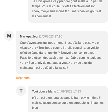
Je crois qu'elle va y prendre goût si elle a un peu de
temps. Pour la couleur c'était effectivement son
choix, moi je suis moins fan... mais bon les goûts et
les couleurs !!
M
Mariepauleq
11/09/2023 17:10
Que d’aventures qui nous mènent jusqu’à Jane et sa vie en
Alsace.<br /> Très beau couvre lit, jolis coussins, on voit le
reflet de Jane dans l’un.<br /> Nouvelle rencontre avec
Passiflore et son époux sûrement agréable comme toujours.
<br /> Bon anniv de mariage à vous.<br /> Le plus dur
maintenant est de défaire la valise !
Répondre
T
Tout douce Mans
14/09/2023 17:33
pfff on est bien repartis dans le bain et vite même !!
mais ce fut un bon séjour bien agréable tu l'imagines
bien !!