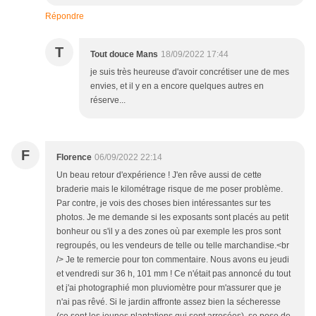
Répondre
T
Tout douce Mans
18/09/2022 17:44
je suis très heureuse d'avoir concrétiser une de mes
envies, et il y en a encore quelques autres en
réserve...
F
Florence
06/09/2022 22:14
Un beau retour d'expérience ! J'en rêve aussi de cette
braderie mais le kilométrage risque de me poser problème.
Par contre, je vois des choses bien intéressantes sur tes
photos. Je me demande si les exposants sont placés au petit
bonheur ou s'il y a des zones où par exemple les pros sont
regroupés, ou les vendeurs de telle ou telle marchandise.<br
/> Je te remercie pour ton commentaire. Nous avons eu jeudi
et vendredi sur 36 h, 101 mm ! Ce n'était pas annoncé du tout
et j'ai photographié mon pluviomètre pour m'assurer que je
n'ai pas rêvé. Si le jardin affronte assez bien la sécheresse