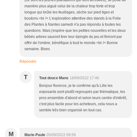
(ce sont les jeunes plantations qui sont arrosées), se pose de
manière plus aiguë celui de la chaleur trop forte et trop
longue qui brûle les feuillages, sèche sur pied tiges et
boutons.<br /> L'exploration attentive des stands à la Folie
des Plantes à Nantes samedi n'a pas répondu à toutes les
questions. Mais j'espère que les petites nouvelles et les deux
bébés arbres sauront tirer leur épingle du jeu et finiront par
offrir de l'ombre, bénéfique à tout le monde.<br /> Bonne
semaine. Bises
Répondre
T
Tout douce Mans
18/09/2022 17:46
Bonjour florence, je te confirme qu'à Lille les
exposants sont plutôt regroupés par thématique, les
pros ensemble d'abord et selon leurs centre d'intérêt,
c'est plus facile pour les acheteurs, cela nous a
semble très bien organisé en tout cas.
M
Marie-Paule
05/09/2022 09:56