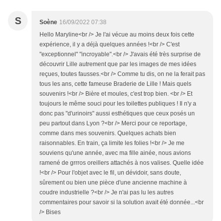
S
Soène
16/09/2022 07:38
Hello Maryline<br /> Je l'ai vécue au moins deux fois cette
expérience, il y a déjà quelques années !<br /> C'est
"exceptionnel" "incroyable".<br /> J'avais été très surprise de
découvrir Lille autrement que par les images de mes idées
reçues, toutes fausses.<br /> Comme tu dis, on ne la ferait pas
tous les ans, cette fameuse Braderie de Lille ! Mais quels
souvenirs !<br /> Bière et moules, c'est trop bien. <br /> Et
toujours le même souci pour les toilettes publiques ! Il n'y a
donc pas "d'urinoirs" aussi esthétiques que ceux posés un
peu partout dans Lyon ?<br /> Merci pour ce reportage,
comme dans mes souvenirs. Quelques achats bien
raisonnables. En train, ça limite les folies !<br /> Je me
souviens qu'une année, avec ma fille ainée, nous avions
ramené de grrros oreillers attachés à nos valises. Quelle idée
!<br /> Pour l'objet avec le fil, un dévidoir, sans doute,
sûrement ou bien une pièce d'une ancienne machine à
coudre industrielle ?<br /> Je n'ai pas lu les autres
commentaires pour savoir si la solution avait été donnée...<br
/> Bises