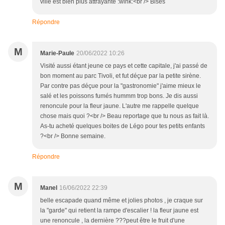
ville est bien plus attrayante :wink:<br /> Bises
Répondre
M
Marie-Paule
20/06/2022 10:26
Visité aussi étant jeune ce pays et cette capitale, j'ai passé de
bon moment au parc Tivoli, et fut déçue par la petite sirène.
Par contre pas déçue pour la "gastronomie" j'aime mieux le
salé et les poissons fumés hummm trop bons. Je dis aussi
renoncule pour la fleur jaune. L'autre me rappelle quelque
chose mais quoi ?<br /> Beau reportage que tu nous as fait là.
As-tu acheté quelques boites de Légo pour tes petits enfants
?<br /> Bonne semaine.
Répondre
M
Manel
16/06/2022 22:39
belle escapade quand même et jolies photos , je craque sur
la "garde" qui retient la rampe d'escalier ! la fleur jaune est
une renoncule , la dernière ???peut être le fruit d'une