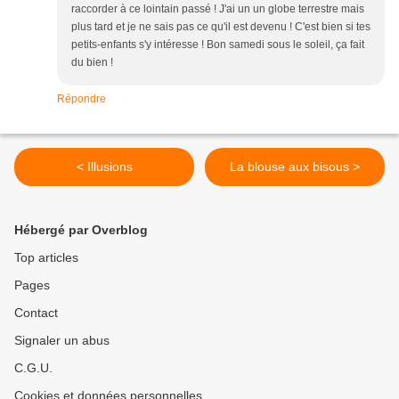
raccorder à ce lointain passé ! J'ai un un globe terrestre mais
plus tard et je ne sais pas ce qu'il est devenu ! C'est bien si tes
petits-enfants s'y intéresse ! Bon samedi sous le soleil, ça fait
du bien !
Répondre
< Illusions
La blouse aux bisous >
Hébergé par Overblog
Top articles
Pages
Contact
Signaler un abus
C.G.U.
Cookies et données personnelles