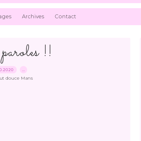
ages
Archives
Contact
paroles !!
10.2020
…
out douce Mans