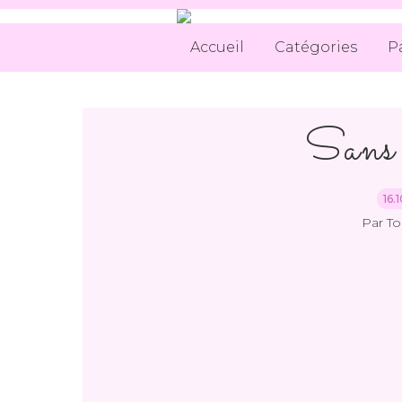
Accueil
Catégories
P
Sans 
16.
Par T