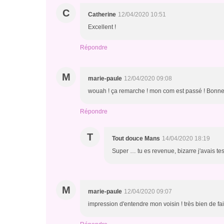
C
Catherine
12/04/2020 10:51
Excellent !
Répondre
M
marie-paule
12/04/2020 09:08
wouah ! ça remarche ! mon com est passé ! Bonn
Répondre
T
Tout douce Mans
14/04/2020 18:19
Super … tu es revenue, bizarre j'avais test
M
marie-paule
12/04/2020 09:07
impression d'entendre mon voisin ! très bien de fa