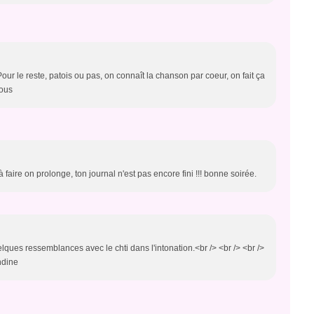
Pour le reste, patois ou pas, on connaît la chanson par coeur, on fait ça
sous
 faire on prolonge, ton journal n'est pas encore fini !!! bonne soirée.
lques ressemblances avec le chti dans l'intonation.<br /> <br /> <br />
ndine