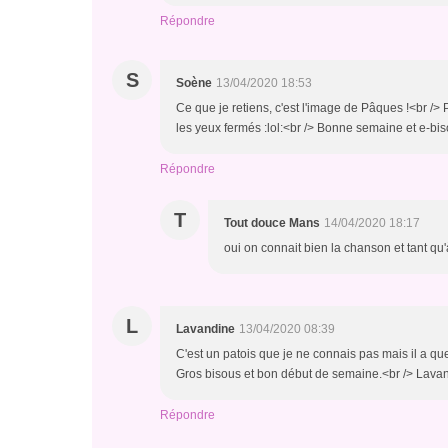
Répondre
S
Soène
13/04/2020 18:53
Ce que je retiens, c'est l'image de Pâques !<br /> 
les yeux fermés :lol:<br /> Bonne semaine et e-bi
Répondre
T
Tout douce Mans
14/04/2020 18:17
oui on connait bien la chanson et tant qu'à
L
Lavandine
13/04/2020 08:39
C'est un patois que je ne connais pas mais il a que
Gros bisous et bon début de semaine.<br /> Lava
Répondre