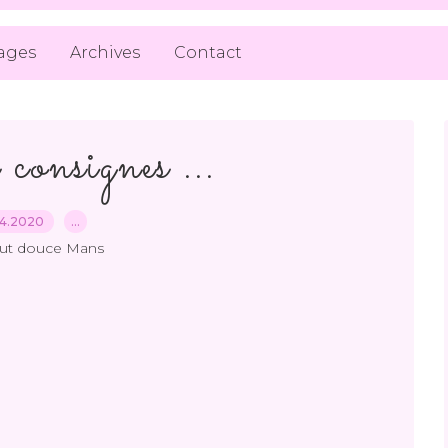
ages
Archives
Contact
consignes ...
04.2020
…
out douce Mans