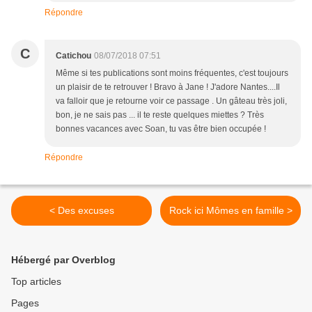
Répondre
C
Catichou
08/07/2018 07:51
Même si tes publications sont moins fréquentes, c'est toujours
un plaisir de te retrouver ! Bravo à Jane ! J'adore Nantes....Il
va falloir que je retourne voir ce passage . Un gâteau très joli,
bon, je ne sais pas ... il te reste quelques miettes ? Très
bonnes vacances avec Soan, tu vas être bien occupée !
Répondre
< Des excuses
Rock ici Mômes en famille >
Hébergé par Overblog
Top articles
Pages