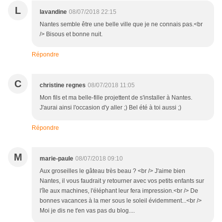
L
lavandine
08/07/2018 22:15
Nantes semble être une belle ville que je ne connais pas.<br
/> Bisous et bonne nuit.
Répondre
C
christine regnes
08/07/2018 11:05
Mon fils et ma belle-fille projettent de s'installer à Nantes.
J'aurai ainsi l'occasion d'y aller ;) Bel été à toi aussi ;)
Répondre
M
marie-paule
08/07/2018 09:10
Aux groseilles le gâteau très beau ? <br /> J'aime bien
Nantes, il vous faudrait y retourner avec vos petits enfants sur
l'île aux machines, l'éléphant leur fera impression.<br /> De
bonnes vacances à la mer sous le soleil évidemment...<br />
Moi je dis ne t'en vas pas du blog....