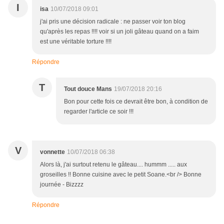
I
isa
10/07/2018 09:01
j'ai pris une décision radicale : ne passer voir ton blog
qu'après les repas !!!! voir si un joli gâteau quand on a faim
est une véritable torture !!!!
Répondre
T
Tout douce Mans
19/07/2018 20:16
Bon pour cette fois ce devrait être bon, à condition de
regarder l'article ce soir !!!
V
vonnette
10/07/2018 06:38
Alors là, j'ai surtout retenu le gâteau.... hummm ..... aux
groseilles !! Bonne cuisine avec le petit Soane.<br /> Bonne
journée - Bizzzz
Répondre