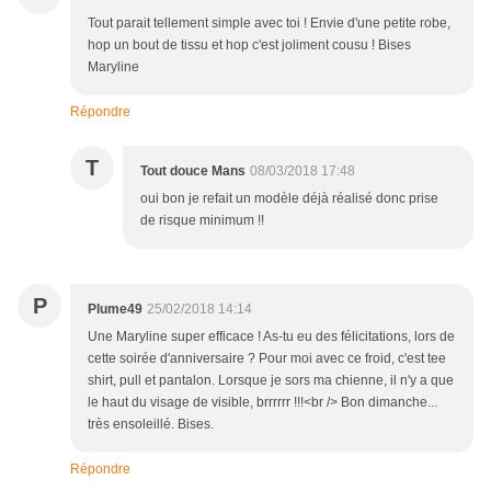
Tout parait tellement simple avec toi ! Envie d'une petite robe,
hop un bout de tissu et hop c'est joliment cousu ! Bises
Maryline
Répondre
T
Tout douce Mans
08/03/2018 17:48
oui bon je refait un modèle déjà réalisé donc prise
de risque minimum !!
P
Plume49
25/02/2018 14:14
Une Maryline super efficace ! As-tu eu des félicitations, lors de
cette soirée d'anniversaire ? Pour moi avec ce froid, c'est tee
shirt, pull et pantalon. Lorsque je sors ma chienne, il n'y a que
le haut du visage de visible, brrrrrr !!!<br /> Bon dimanche...
très ensoleillé. Bises.
Répondre