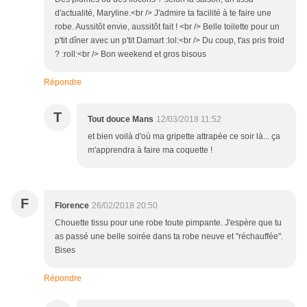
d'actualité, Maryline.<br /> J'admire ta facilité à te faire une
robe. Aussitôt envie, aussitôt fait ! <br /> Belle toilette pour un
p'tit dîner avec un p'tit Damart :lol:<br /> Du coup, t'as pris froid
? :roll:<br /> Bon weekend et gros bisous
Répondre
T
Tout douce Mans
12/03/2018 11:52
et bien voilà d'où ma gripette attrapée ce soir là... ça
m'apprendra à faire ma coquette !
F
Florence
26/02/2018 20:50
Chouette tissu pour une robe toute pimpante. J'espère que tu
as passé une belle soirée dans ta robe neuve et "réchauffée".
Bises
Répondre