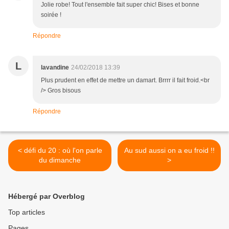
Jolie robe! Tout l'ensemble fait super chic! Bises et bonne
soirée !
Répondre
L
lavandine
24/02/2018 13:39
Plus prudent en effet de mettre un damart. Brrrr il fait froid.<br
/> Gros bisous
Répondre
< défi du 20 : où l'on parle
Au sud aussi on a eu froid !!
du dimanche
>
Hébergé par Overblog
Top articles
Pages