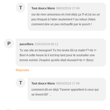
T
Tout douce Mans
08/03/2018 17:49
oui de mon amoureux et c'est déjà ça !!! et j'ai eu un
peu frisquet à l'aller seulement !! au retour j'étais
comment dire un peu réchauffé par le punch !
P
passiflore
25/02/2018 00:12
Tu vas vite en besogne!! Tu t'es levée tôt ce matin??<br />
Bon! A cette heure là il est trop tard pour te souhaiter une
bonne soirée! J'espère qu'elle était réussie!!<br /> Bizzz
Répondre
T
Tout douce Mans
08/03/2018 17:49
comment dit-on déjà "l'avenir appartient à ceux qui
se lèvent tôt" ...