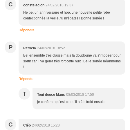
C
constelacion
24/02/2018 19:37
Hé bé, un anniversaire et hop, une nouvelle petite robe
confectionnée la veille, tu m'épates ! Bonne soirée !
Répondre
P
Patricia
24/02/2018 18:52
Bel ensemble très classe mais la doudoune va s'imposer pour
sortir car il va geler très fort cette nuit ! Belle soirée néanmoins
!
Répondre
T
Tout douce Mans
08/03/2018 17:50
je confirme qu'est-ce qu'il a fait froid ensuite...
C
Cléo
24/02/2018 15:28