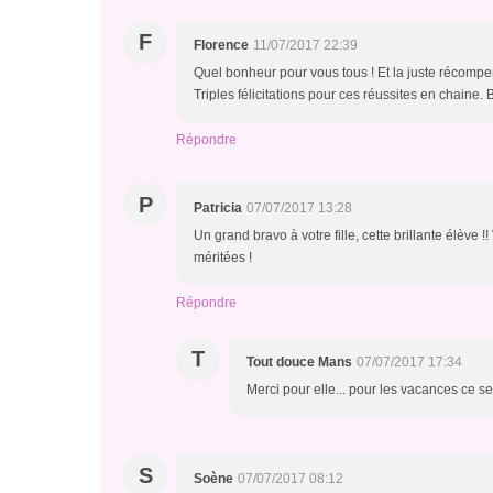
F
Florence
11/07/2017 22:39
Quel bonheur pour vous tous ! Et la juste récompens
Triples félicitations pour ces réussites en chaine. 
Répondre
P
Patricia
07/07/2017 13:28
Un grand bravo à votre fille, cette brillante élève 
méritées !
Répondre
T
Tout douce Mans
07/07/2017 17:34
Merci pour elle... pour les vacances ce ser
S
Soène
07/07/2017 08:12