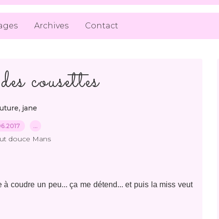
ages
Archives
Contact
es cousettes
,
uture
jane
.06.2017
…
out douce Mans
 à coudre un peu... ça me détend... et puis la miss veut