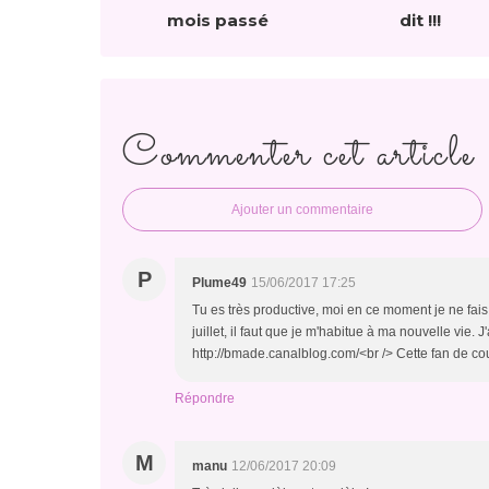
mois passé
dit !!!
Commenter cet article
Ajouter un commentaire
P
Plume49
15/06/2017 17:25
Tu es très productive, moi en ce moment je ne fa
juillet, il faut que je m'habitue à ma nouvelle vie
http://bmade.canalblog.com/<br /> Cette fan de cou
Répondre
M
manu
12/06/2017 20:09