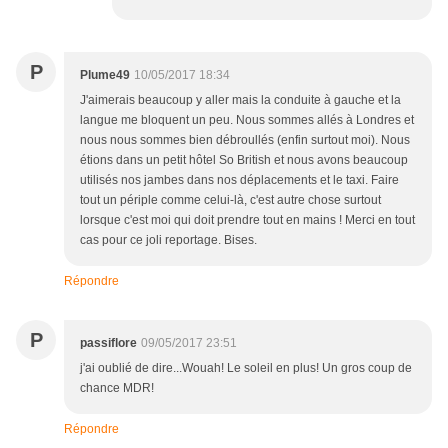
P
Plume49
10/05/2017 18:34
J'aimerais beaucoup y aller mais la conduite à gauche et la
langue me bloquent un peu. Nous sommes allés à Londres et
nous nous sommes bien débroullés (enfin surtout moi). Nous
étions dans un petit hôtel So British et nous avons beaucoup
utilisés nos jambes dans nos déplacements et le taxi. Faire
tout un périple comme celui-là, c'est autre chose surtout
lorsque c'est moi qui doit prendre tout en mains ! Merci en tout
cas pour ce joli reportage. Bises.
Répondre
P
passiflore
09/05/2017 23:51
j'ai oublié de dire...Wouah! Le soleil en plus! Un gros coup de
chance MDR!
Répondre