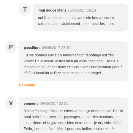
T
Tout douce Mans
15/05/2017 16:14
oui il semble que nous ayons été très chanceux,
cette semaine visiblement il pleut tous les jours !!
P
passiflore
09/05/2017 23:49
Tu me donnes envie d'y retourner!Ton reportage est très
vivant! En le lisant j'ai très bien pu vous imaginer! J 'ai eu la
chance de fouler ces lieux et nous avions une location juste à
côté d'Oban!<br /> Bizz et merci pour le partage!
Répondre
V
vonnette
09/05/2017 22:21
Mais c'est magnifique, et effectivement ça donne envie. Pas la
bouf hein ! mais ces jolis paysages, la mer, les moutons, les
jolies fleurs et le gazons si bien entretenus, je m'y vois déjà !!
Enfin, juste un rêve ! Merci pour ces belles photos !<br />