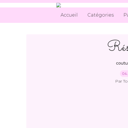
Accueil
Catégories
P
Rés
coutu
04.
Par T