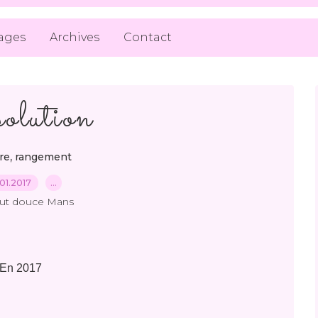
ages
Archives
Contact
olution
,
re
rangement
01.2017
…
out douce Mans
En 2017