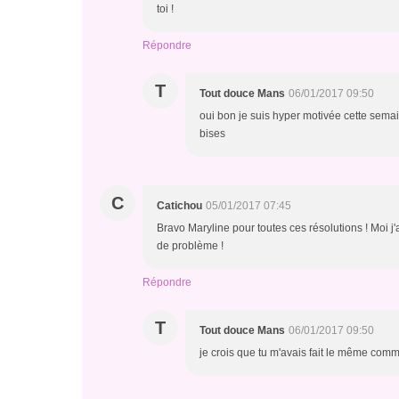
toi !
Répondre
T
Tout douce Mans
06/01/2017 09:50
oui bon je suis hyper motivée cette semaine
bises
C
Catichou
05/01/2017 07:45
Bravo Maryline pour toutes ces résolutions ! Moi j'
de problème !
Répondre
T
Tout douce Mans
06/01/2017 09:50
je crois que tu m'avais fait le même comme