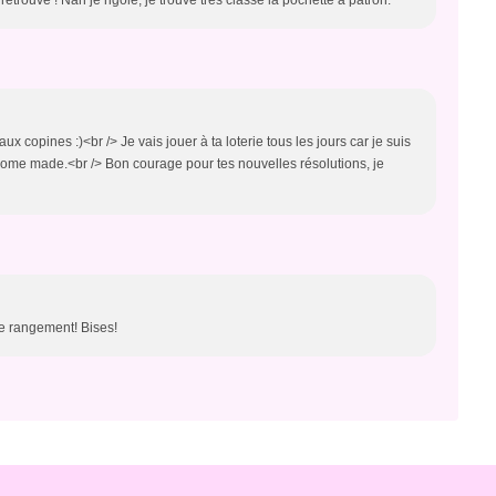
retrouvé ! Nan je rigole, je trouve très classe la pochette à patron.
x copines :)<br /> Je vais jouer à ta loterie tous les jours car je suis
home made.<br /> Bon courage pour tes nouvelles résolutions, je
de rangement! Bises!