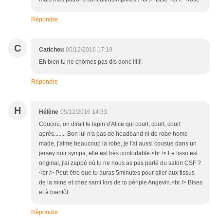
Répondre
C
Catichou
05/12/2016 17:19
Eh bien tu ne chômes pas dis donc !!!!!!
Répondre
H
Hélène
05/12/2016 14:33
Coucou, on dirait le lapin d'Alice qui court, court, court
après........ Bon lui n'a pas de headband ni de robe home
made, j'aime beaucoup la robe, je l'ai aussi cousue dans un
jersey noir sympa, elle est très confortable.<br /> Le tissu est
original, j'ai zappé où tu ne nous as pas parlé du salon CSF ?
<br /> Peut-être que tu auras 5minutes pour aller aux tissus
de la mine et chez sami lors de to périple Angevin.<br /> Bises
et à bientôt.
Répondre