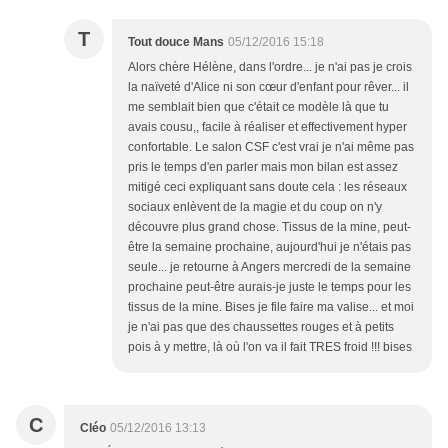
T
Tout douce Mans
05/12/2016 15:18
Alors chère Hélène, dans l'ordre... je n'ai pas je crois
la naïveté d'Alice ni son cœur d'enfant pour rêver... il
me semblait bien que c'était ce modèle là que tu
avais cousu,, facile à réaliser et effectivement hyper
confortable. Le salon CSF c'est vrai je n'ai même pas
pris le temps d'en parler mais mon bilan est assez
mitigé ceci expliquant sans doute cela : les réseaux
sociaux enlèvent de la magie et du coup on n'y
découvre plus grand chose. Tissus de la mine, peut-
être la semaine prochaine, aujourd'hui je n'étais pas
seule... je retourne à Angers mercredi de la semaine
prochaine peut-être aurais-je juste le temps pour les
tissus de la mine. Bises je file faire ma valise... et moi
je n'ai pas que des chaussettes rouges et à petits
pois à y mettre, là où l'on va il fait TRES froid !!! bises
C
Cléo
05/12/2016 13:13