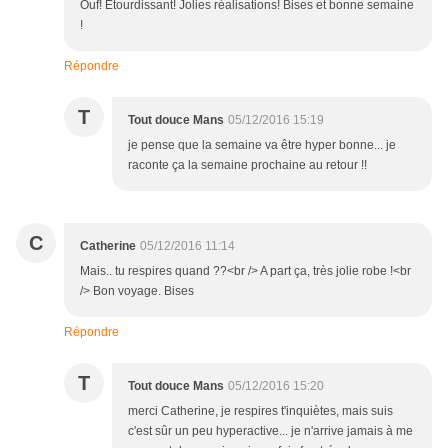
Ouf! Étourdissant! Jolies réalisations! Bises et bonne semaine
!
Répondre
T
Tout douce Mans
05/12/2016 15:19
je pense que la semaine va être hyper bonne... je
raconte ça la semaine prochaine au retour !!
C
Catherine
05/12/2016 11:14
Mais.. tu respires quand ??<br /> A part ça, très jolie robe !<br
/> Bon voyage. Bises
Répondre
T
Tout douce Mans
05/12/2016 15:20
merci Catherine, je respires t'inquiètes, mais suis
c'est sûr un peu hyperactive... je n'arrive jamais à me