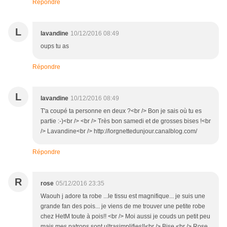
Répondre
L
lavandine
10/12/2016 08:49
oups tu as
Répondre
L
lavandine
10/12/2016 08:49
T'a coupé ta personne en deux ?<br /> Bon je sais où tu es
partie :-)<br /> <br /> Très bon samedi et de grosses bises !<br
/> Lavandine<br /> http://lorgnettedunjour.canalblog.com/
Répondre
R
rose
05/12/2016 23:35
Waouh j adore ta robe ...le tissu est magnifique... je suis une
grande fan des pois... je viens de me trouver une petite robe
chez HetM toute à pois!! <br /> Moi aussi je couds un petit peu
mais mes patrons sont ultrasimplifies!!<br /> Bise <br /> Rose