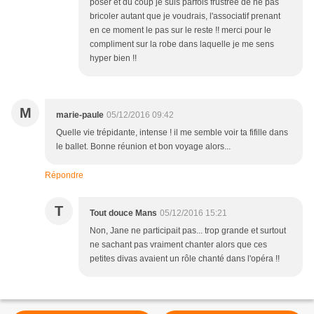
poser et du coup je suis parfois frustrée de ne pas
bricoler autant que je voudrais, l'associatif prenant
en ce moment le pas sur le reste !! merci pour le
compliment sur la robe dans laquelle je me sens
hyper bien !!
M
marie-paule
05/12/2016 09:42
Quelle vie trépidante, intense ! il me semble voir ta fifille dans
le ballet. Bonne réunion et bon voyage alors...
Répondre
T
Tout douce Mans
05/12/2016 15:21
Non, Jane ne participait pas... trop grande et surtout
ne sachant pas vraiment chanter alors que ces
petites divas avaient un rôle chanté dans l'opéra !!