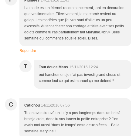
Plume49
14/11/2016 11:45
La mode est un éternel recommencement, tant en décoration
que vestimentaire. Effectivement, le macramé revient au
galop. Les modèles que j'ai vus sont d'ailleurs un peu
excessifs. Autant acheter son cordage et faire avec ses petits
doigts comme tu l'as parfaitement fait Maryline.<br /> Belle
semaine qui commence sous le soleil. Bises.
Répondre
T
Tout douce Mans
15/11/2016 12:24
oui franchement je n'ai pas investi grand chose et
comme tout ce qui est manuel ça me détend !!
C
Catichou
14/11/2016 07:56
Tu en avais trouvé un il n'y a pas longtemps dans un bric à
brac je crois, donc tu vas lancer ta petite entreprise ? J'en
avais moi aussi "dans le temps" entre deux pièces ... Belle
semaine Maryline !