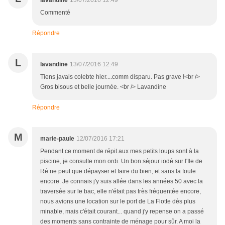
lavandine
13/07/2016 12:49
Commenté
Répondre
L
lavandine
13/07/2016 12:49
Tiens javais colebte hier....comm disparu. Pas grave !<br />
Gros bisous et belle journée. <br /> Lavandine
Répondre
M
marie-paule
12/07/2016 17:21
Pendant ce moment de répit aux mes petits loups sont à la
piscine, je consulte mon ordi. Un bon séjour iodé sur l'Ile de
Ré ne peut que dépayser et faire du bien, et sans la foule
encore. Je connais j'y suis allée dans les années 50 avec la
traversée sur le bac, elle n'était pas très fréquentée encore,
nous avions une location sur le port de La Flotte dès plus
minable, mais c'était courant... quand j'y repense on a passé
des moments sans contrainte de ménage pour sûr. A moi la