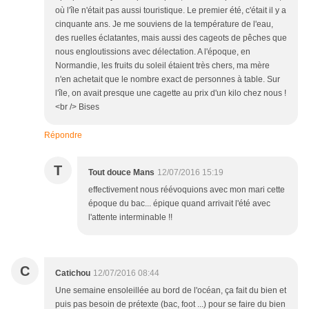
où l'île n'était pas aussi touristique. Le premier été, c'était il y a
cinquante ans. Je me souviens de la température de l'eau,
des ruelles éclatantes, mais aussi des cageots de pêches que
nous engloutissions avec délectation. A l'époque, en
Normandie, les fruits du soleil étaient très chers, ma mère
n'en achetait que le nombre exact de personnes à table. Sur
l'île, on avait presque une cagette au prix d'un kilo chez nous !
<br /> Bises
Répondre
T
Tout douce Mans
12/07/2016 15:19
effectivement nous réévoquions avec mon mari cette
époque du bac... épique quand arrivait l'été avec
l'attente interminable !!
C
Catichou
12/07/2016 08:44
Une semaine ensoleillée au bord de l'océan, ça fait du bien et
puis pas besoin de prétexte (bac, foot ...) pour se faire du bien