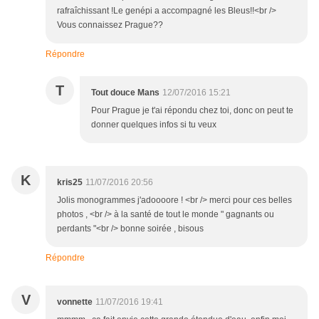
rafraîchissant !Le genépi a accompagné les Bleus!!<br />
Vous connaissez Prague??
Répondre
T
Tout douce Mans
12/07/2016 15:21
Pour Prague je t'ai répondu chez toi, donc on peut te
donner quelques infos si tu veux
K
kris25
11/07/2016 20:56
Jolis monogrammes j'adoooore ! <br /> merci pour ces belles
photos , <br /> à la santé de tout le monde " gagnants ou
perdants "<br /> bonne soirée , bisous
Répondre
V
vonnette
11/07/2016 19:41