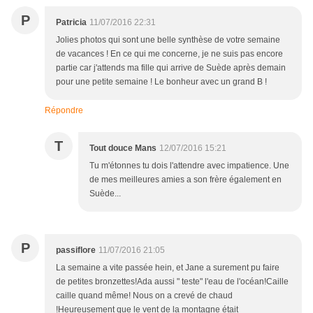
P
Patricia
11/07/2016 22:31
Jolies photos qui sont une belle synthèse de votre semaine
de vacances ! En ce qui me concerne, je ne suis pas encore
partie car j'attends ma fille qui arrive de Suède après demain
pour une petite semaine ! Le bonheur avec un grand B !
Répondre
T
Tout douce Mans
12/07/2016 15:21
Tu m'étonnes tu dois l'attendre avec impatience. Une
de mes meilleures amies a son frère également en
Suède...
P
passiflore
11/07/2016 21:05
La semaine a vite passée hein, et Jane a surement pu faire
de petites bronzettes!Ada aussi " teste" l'eau de l'océan!Caille
caille quand même! Nous on a crevé de chaud
!Heureusement que le vent de la montagne était