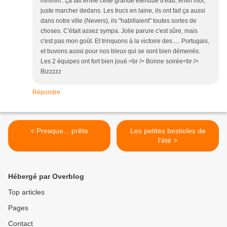
mmmm...ça fait envie cette grande étendue d'eau, enfin moi,
juste marcher dedans. Les trucs en laine, ils ont fait ça aussi
dans notre ville (Nevers), ils "habillaient" toutes sortes de
choses. C'était assez sympa. Jolie parure c'est sûre, mais
c'est pas mon goût. Et trinquons à la victoire des..... Portugais,
et buvons aussi pour nos bleux qui se sont bien démenés.
Les 2 équipes ont fort bien joué.<br /> Bonne soirée<br />
Bizzzzz
Répondre
< Presque... prête
Les petites bestioles de
l'été >
Hébergé par Overblog
Top articles
Pages
Contact