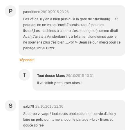
P
passiflore
28/10/2015 23:26
Les vélos, il y en a bien plus qu'à la gare de Strasbourg.....et
pourtant on ne voit qu'eux!! J'aurais craqué pour les
tissus!,Les machines à coudre c'est trop rigolo( comme dirait
Ada!) J'ai été à Amsterdam il y a tellement longtemps que je
ne souviens plus très bien.....<br /> Beau séjour, merci pour ce
partage!<br /> Bizzz
Répondre
T
Tout douce Mans
29/10/2015 13:31
Il va falloir y retourner alors !!!
S
sabi78
28/10/2015 22:36
Superbe voyage ! toutes ces photos donnent envie d'aller y
faire un petit tour .... merci pour le partage !<br /> Bises et
douce soirée