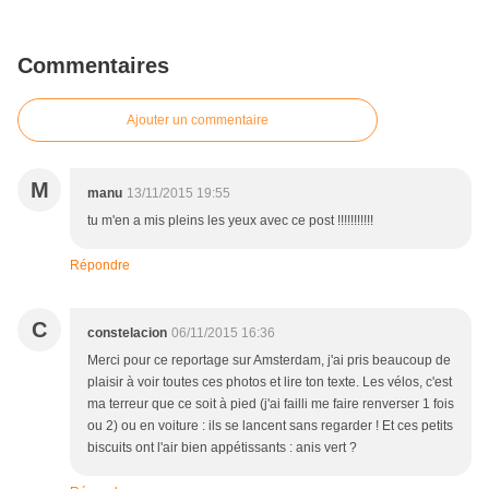
Commentaires
Ajouter un commentaire
M
manu
13/11/2015 19:55
tu m'en a mis pleins les yeux avec ce post !!!!!!!!!!!
Répondre
C
constelacion
06/11/2015 16:36
Merci pour ce reportage sur Amsterdam, j'ai pris beaucoup de
plaisir à voir toutes ces photos et lire ton texte. Les vélos, c'est
ma terreur que ce soit à pied (j'ai failli me faire renverser 1 fois
ou 2) ou en voiture : ils se lancent sans regarder ! Et ces petits
biscuits ont l'air bien appétissants : anis vert ?