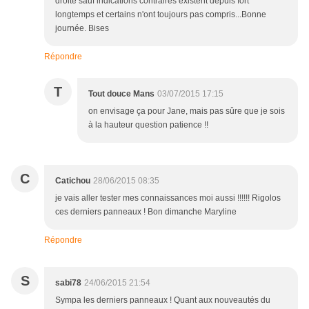
droite sauf indications contraires existent depuis fort
longtemps et certains n'ont toujours pas compris...Bonne
journée. Bises
Répondre
T
Tout douce Mans
03/07/2015 17:15
on envisage ça pour Jane, mais pas sûre que je sois
à la hauteur question patience !!
C
Catichou
28/06/2015 08:35
je vais aller tester mes connaissances moi aussi !!!!!! Rigolos
ces derniers panneaux ! Bon dimanche Maryline
Répondre
S
sabi78
24/06/2015 21:54
Sympa les derniers panneaux ! Quant aux nouveautés du