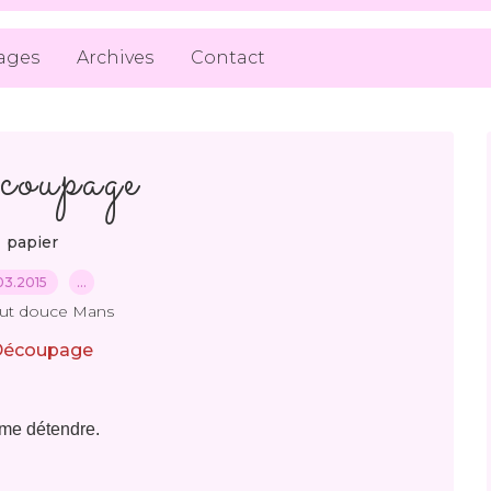
ages
Archives
Contact
oupage
papier
03.2015
…
out douce Mans
e me détendre.