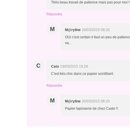
Ttrès beau travail de patience mais pas pour moi !
Répondre
M
M@ryline
20/03/2015 08:20
OUi c'est certain il faut un peu de patien
va...
C
Cato
19/03/2015 19:29
C'est très chic dans ce papier scintillant.
Répondre
M
M@ryline
20/03/2015 08:20
Papier tapisserie de chez Casto !!