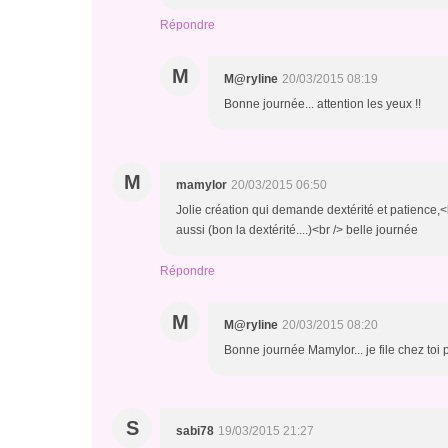
Répondre
M
M@ryline
20/03/2015 08:19
Bonne journée... attention les yeux !!
M
mamylor
20/03/2015 06:50
Jolie création qui demande dextérité et patience,<
aussi (bon la dextérité....)<br /> belle journée
Répondre
M
M@ryline
20/03/2015 08:20
Bonne journée Mamylor... je file chez toi
S
sabi78
19/03/2015 21:27