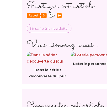
Partager cet article
Repost
0
S'inscrire à la newsletter
Vous aimerez aussi :
Loterie personnel
Dans la série :
découverte du jour
Commenter cet article