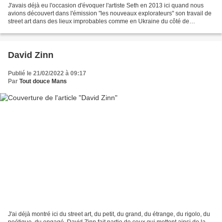
J'avais déjà eu l'occasion d'évoquer l'artiste Seth en 2013 ici quand nous
avions découvert dans l'émission "les nouveaux explorateurs" son travail de
street art dans des lieux improbables comme en Ukraine du côté de
Tchernobyl ou à Madagascar où il avait...
David Zinn
Publié le 21/02/2022 à 09:17
Par
Tout douce Mans
J'ai déjà montré ici du street art, du petit, du grand, du étrange, du rigolo, du
poétique, du engagé. David Zinn fait partie de ceux qui mettent ainsi de la