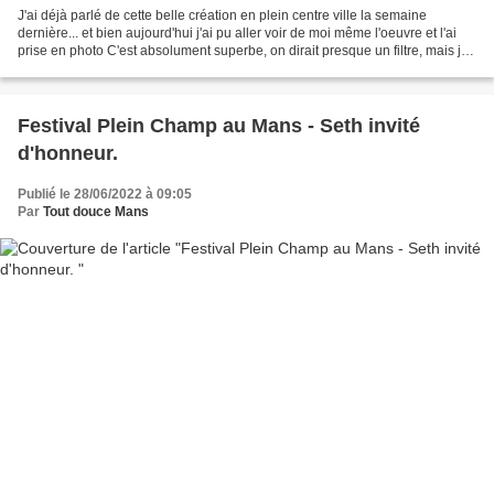
J'ai déjà parlé de cette belle création en plein centre ville la semaine
dernière... et bien aujourd'hui j'ai pu aller voir de moi même l'oeuvre et l'ai
prise en photo C'est absolument superbe, on dirait presque un filtre, mais je
vous assure que la réalité...
Festival Plein Champ au Mans - Seth invité
d'honneur.
Publié le 28/06/2022 à 09:05
Par
Tout douce Mans