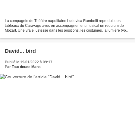
La compagnie de Théâtre napolitaine Ludovica Rambelli reproduit des
tableaux du Caravage avec en accompagnement musical un requium de
Mozart. Une vraie justesse dans les positions, les costumes, la lumière (voir
après les photos originales du peintre)....
David... bird
Publié le 19/01/2022 à 09:17
Par
Tout douce Mans