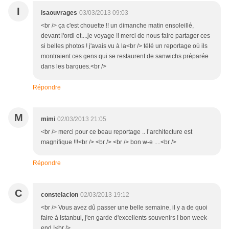
I
isaouvrages
03/03/2013 09:03
<br /> ça c'est chouette !! un dimanche matin ensoleillé,
devant l'ordi et....je voyage !! merci de nous faire partager ces
si belles photos ! j'avais vu à la<br /> télé un reportage où ils
montraient ces gens qui se restaurent de sanwichs préparée
dans les barques.<br />
Répondre
M
mimi
02/03/2013 21:05
<br /> merci pour ce beau reportage .. l’architecture est
magnifique !!!<br /> <br /> <br /> bon w-e ....<br />
Répondre
C
constelacion
02/03/2013 19:12
<br /> Vous avez dû passer une belle semaine, il y a de quoi
faire à Istanbul, j'en garde d'excellents souvenirs ! bon week-
end !<br />