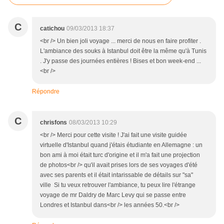
C
catichou
09/03/2013 18:37
<br /> Un bien joli voyage ... merci de nous en faire profiter .
L'ambiance des souks à Istanbul doit être la même qu'à Tunis
. J'y passe des journées entières ! Bises et bon week-end ...
<br />
Répondre
C
chrisfons
08/03/2013 10:29
<br /> Merci pour cette visite ! J'ai fait une visite guidée
virtuelle d'Istanbul quand j'étais étudiante en Allemagne : un
bon ami à moi était turc d'origine et il m'a fait une projection
de photos<br /> qu'il avait prises lors de ses voyages d'été
avec ses parents et il était intarissable de détails sur "sa"
ville Si tu veux retrouver l'ambiance, tu peux lire l'étrange
voyage de mr Daldry de Marc Levy qui se passe entre
Londres et Istanbul dans<br /> les années 50.<br />