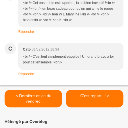
<br /> Cet ensemble est superbe , tu as bien travaillé !<br />
<br /> <br /> un beau cadeau pour qq'un qui aime le rouge
<br /> <br /> <br /> bon W E Maryline !<br /> <br /> <br />
bisous<br /> <br /> <br /> <br />
Répondre
C
Cato
01/09/2012 18:34
<br /> C'est tout simplement superbe ! Un grand bravo à toi
pour cet ensemble !<br />
Répondre
< Dernière envie du
C'est reparti !! >
vendredi
Hébergé par Overblog