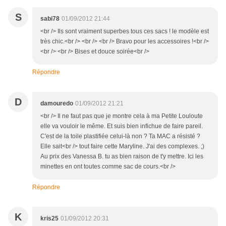
S
sabi78
01/09/2012 21:44
<br /> Ils sont vraiment superbes tous ces sacs ! le modèle est
très chic.<br /> <br /> <br /> Bravo pour les accessoires !<br />
<br /> <br /> Bises et douce soirée<br />
Répondre
D
damouredo
01/09/2012 21:21
<br /> Il ne faut pas que je montre cela à ma Petite Louloute
elle va vouloir le même. Et suis bien infichue de faire pareil.
C'est de la toile plastifiée celui-là non ? Ta MAC a résisté ?
Elle sait<br /> tout faire cette Maryline. J'ai des complexes. ;)
Au prix des Vanessa B. tu as bien raison de t'y mettre. Ici les
minettes en ont toutes comme sac de cours.<br />
Répondre
K
kris25
01/09/2012 20:31