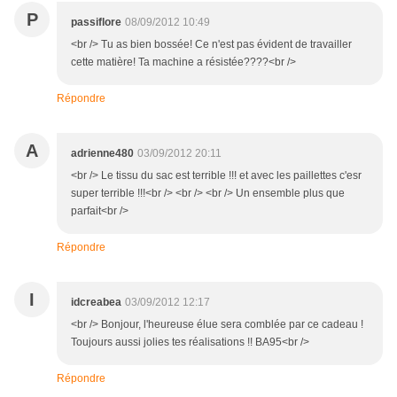
P
passiflore
08/09/2012 10:49
<br /> Tu as bien bossée! Ce n'est pas évident de travailler
cette matière! Ta machine a résistée????<br />
Répondre
A
adrienne480
03/09/2012 20:11
<br /> Le tissu du sac est terrible !!! et avec les paillettes c'esr
super terrible !!!<br /> <br /> <br /> Un ensemble plus que
parfait<br />
Répondre
I
idcreabea
03/09/2012 12:17
<br /> Bonjour, l'heureuse élue sera comblée par ce cadeau !
Toujours aussi jolies tes réalisations !! BA95<br />
Répondre