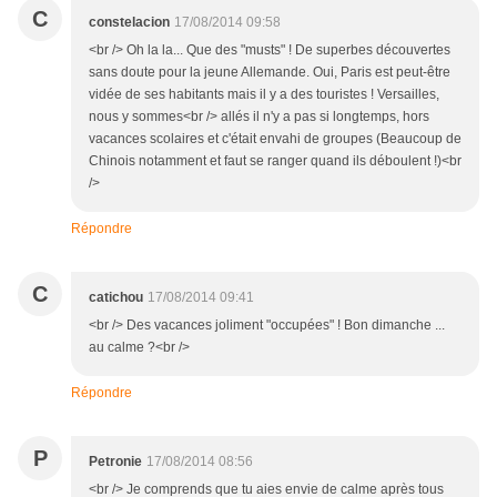
C
constelacion
17/08/2014 09:58
<br /> Oh la la... Que des "musts" ! De superbes découvertes
sans doute pour la jeune Allemande. Oui, Paris est peut-être
vidée de ses habitants mais il y a des touristes ! Versailles,
nous y sommes<br /> allés il n'y a pas si longtemps, hors
vacances scolaires et c'était envahi de groupes (Beaucoup de
Chinois notamment et faut se ranger quand ils déboulent !)<br
/>
Répondre
C
catichou
17/08/2014 09:41
<br /> Des vacances joliment "occupées" ! Bon dimanche ...
au calme ?<br />
Répondre
P
Petronie
17/08/2014 08:56
<br /> Je comprends que tu aies envie de calme après tous