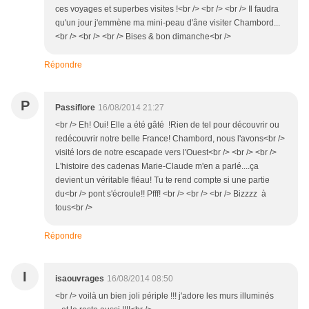
ces voyages et superbes visites !<br /> <br /> <br /> Il faudra
qu'un jour j'emmène ma mini-peau d'âne visiter Chambord...
<br /> <br /> <br /> Bises & bon dimanche<br />
Répondre
P
Passiflore
16/08/2014 21:27
<br /> Eh! Oui! Elle a été gâté !Rien de tel pour découvrir ou
redécouvrir notre belle France! Chambord, nous l'avons<br />
visité lors de notre escapade vers l'Ouest<br /> <br /> <br />
L'histoire des cadenas Marie-Claude m'en a parlé....ça
devient un véritable fléau! Tu te rend compte si une partie
du<br /> pont s'écroule!! Pfff! <br /> <br /> <br /> Bizzzz à
tous<br />
Répondre
I
isaouvrages
16/08/2014 08:50
<br /> voilà un bien joli périple !!! j'adore les murs illuminés