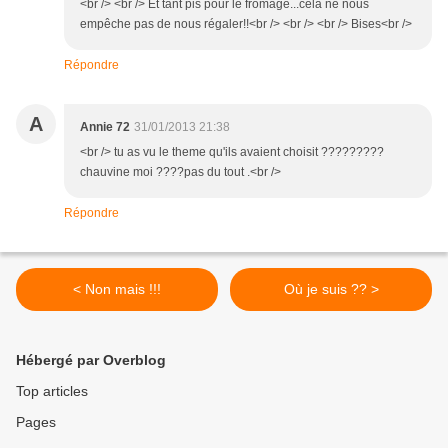
<br /> <br /> Et tant pis pour le fromage...cela ne nous
empêche pas de nous régaler!!<br /> <br /> <br /> Bises<br />
Répondre
A
Annie 72
31/01/2013 21:38
<br /> tu as vu le theme qu'ils avaient choisit ?????????
chauvine moi ????pas du tout .<br />
Répondre
< Non mais !!!
Où je suis ?? >
Hébergé par Overblog
Top articles
Pages