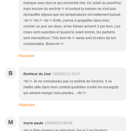
manque avec tout ce qui est tombé hier. Du soleil au jourd'hui,
mais encore du vent<br /> et surtout la maison ne s'est pas
réchauffée depuis que les températures ont nettement baissé.
<br /> <br /> <br /> Enfin, j'arrive à grappiller dans mon
cerisier un jour sur deux, et les fraises arrivent 3 par trois. Les
roses sont superbes et quand le soleil donne, les parfums
sont merveilleux ! Très bon<br /> week-end et merci de ton
commentaire. Bises<br />
Répondre
B
Bonheur du Jour
13/06/2013 19:07
<br /> Je ne connaissais pas ce poème de Desnos. Il va
mettre utile dans mon combat quotidien contre les escargots
qui aiment manger mes plantes....<br />
Répondre
M
marie-paule
13/06/2013 08:09
<br /> Bien épanoui le nénuphar, j'en ai 2 en boutons