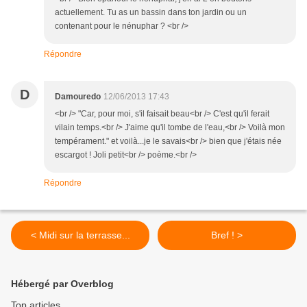
actuellement. Tu as un bassin dans ton jardin ou un
contenant pour le nénuphar ? <br />
Répondre
D
Damouredo
12/06/2013 17:43
<br /> "Car, pour moi, s'il faisait beau<br /> C'est qu'il ferait
vilain temps.<br /> J'aime qu'il tombe de l'eau,<br /> Voilà mon
tempérament." et voilà...je le savais<br /> bien que j'étais née
escargot ! Joli petit<br /> poème.<br />
Répondre
< Midi sur la terrasse...
Bref ! >
Hébergé par Overblog
Top articles