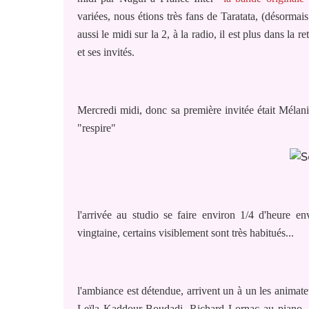
variées, nous étions très fans de Taratata, (désorma
aussi le midi sur la 2, à la radio, il est plus dans la
et ses invités.
Mercredi midi, donc sa première invitée était Méla
"respire"
l'arrivée au studio se faire environ 1/4 d'heure e
vingtaine, certains visiblement sont très habitués...
l'ambiance est détendue, arrivent un à un les anima
Leïla Kaddour-Boudadi, Richard Lornac au piano. L'a