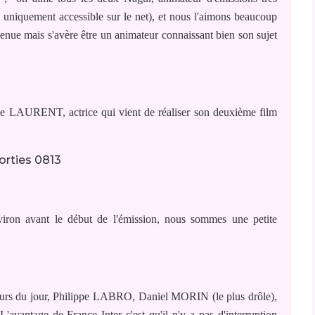
is uniquement accessible sur le net), et nous l'aimons beaucoup
 retenue mais s'avère être un animateur connaissant bien son sujet
nie LAURENT, actrice qui vient de réaliser son deuxième film
nviron avant le début de l'émission, nous sommes une petite
teurs du jour, Philippe LABRO, Daniel MORIN (le plus drôle),
vantage de France Inter c'est qu'il n'y a pas d'interruption