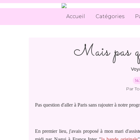
Accueil
Catégories
P
Mais pas qu
Voya
14
Par T
Pas question d'aller à Paris sans rajouter à notre prog
En premier lieu, j'avais proposé à mon mari d'assist
midi par Nagui à France Inter "
la bande originale
"