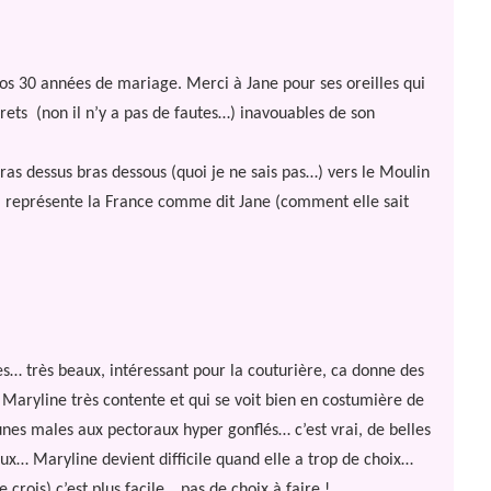
os 30 années de mariage. Merci à Jane pour ses oreilles qui
crets
(non il n’y a pas de fautes…) inavouables de son
bras dessus bras dessous (quoi je ne sais pas…) vers le Moulin
ui représente la France comme dit Jane (comment elle sait
es… très beaux, intéressant pour la couturière, ca donne des
e Maryline très contente et qui se voit bien en costumière de
es males aux pectoraux hyper gonflés… c’est vrai, de belles
ux… Maryline devient difficile quand elle a trop de choix…
rois) c’est plus facile… pas de choix à faire !