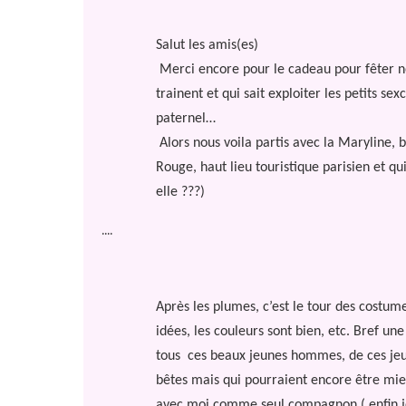
Salut les amis(es)
Merci encore pour le cadeau pour fêter n
trainent et qui sait exploiter les petits sex
paternel…
Alors nous voila partis avec la Maryline, 
Rouge, haut lieu touristique parisien et q
elle ???)
....
Après les plumes, c’est le tour des costum
idées, les couleurs sont bien, etc. Bref un
tous
ces beaux jeunes hommes, de ces jeun
bêtes mais qui pourraient encore être mie
avec moi comme seul compagnon ( enfin je c