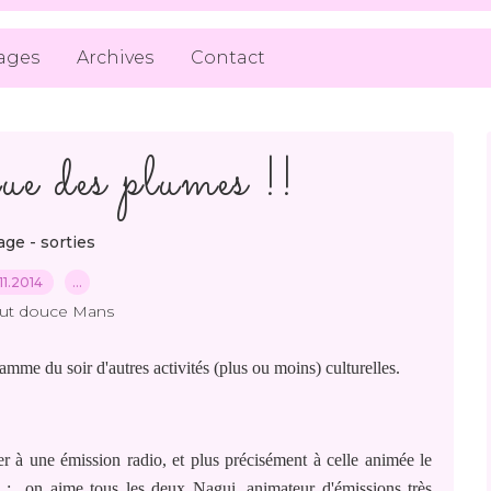
ages
Archives
Contact
e des plumes !!
ge - sorties
.11.2014
…
out douce Mans
ramme du soir d'autres activités (plus ou moins) culturelles.
er à une émission radio, et plus précisément à celle animée le
 ; on aime tous les deux Nagui, animateur d'émissions très