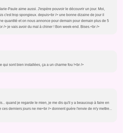
Marie-Paule aime aussi. J'espère pouvoir le découvrir un jour. Moi,
is c'est trop spongieux. depuis<br /> une bonne dizaine de jour il
bonne quantité et on nous annonce pour demain pour demain plus de 5
r /> je vais avoir du mal à chiner ! Bon week-end. Bises.<br />
 qui sont bien installées, ça a un charme fou !<br />
dis... quand je regarde le mien, je me dis qu'il y a beaucoup à faire en
e ces derniers jours ne me<br /> donnent guère l'envie de m'y mettre...