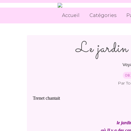
Accueil
Catégories
P
Le jardin 
Voya
08.
Par T
Trenet chantait
le jard
où Il y a des ca