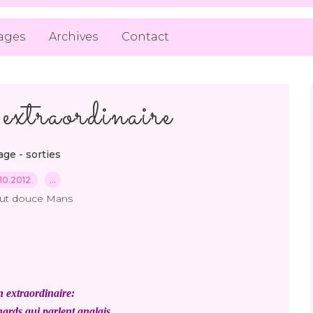
ages
Archives
Contact
extraordinaire
ge - sorties
10.2012
…
out douce Mans
in extraordinaire:
nards qui parlent anglais.