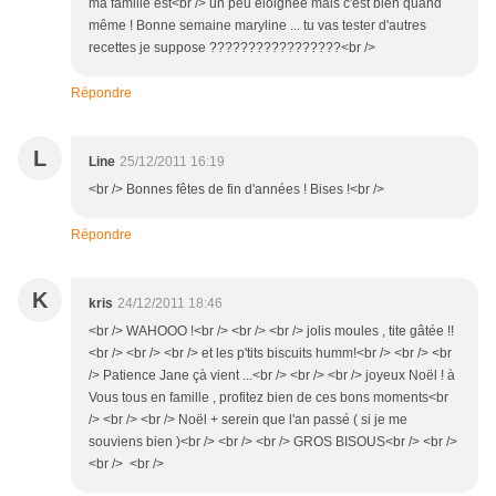
ma famille est<br /> un peu éloignée mais c'est bien quand
même ! Bonne semaine maryline ... tu vas tester d'autres
recettes je suppose ?????????????????<br />
Répondre
L
Line
25/12/2011 16:19
<br /> Bonnes fêtes de fin d'années ! Bises !<br />
Répondre
K
kris
24/12/2011 18:46
<br /> WAHOOO !<br /> <br /> <br /> jolis moules , tite gâtée !!
<br /> <br /> <br /> et les p'tits biscuits humm!<br /> <br /> <br
/> Patience Jane çà vient ...<br /> <br /> <br /> joyeux Noël ! à
Vous tous en famille , profitez bien de ces bons moments<br
/> <br /> <br /> Noël + serein que l'an passé ( si je me
souviens bien )<br /> <br /> <br /> GROS BISOUS<br /> <br />
<br /> <br />