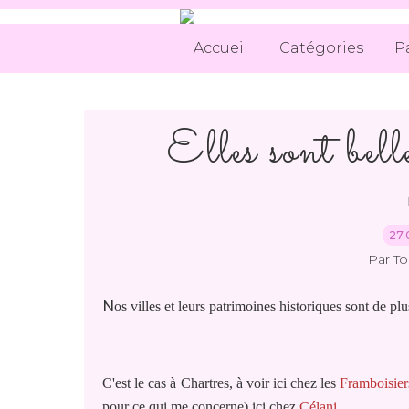
Accueil
Catégories
P
Elles sont belle
27.
Par T
N
os villes et leurs patrimoines historiques sont de pl
C'est le cas à Chartres, à voir ici chez les
Framboisier
pour ce qui me concerne) ici chez
Célani
.