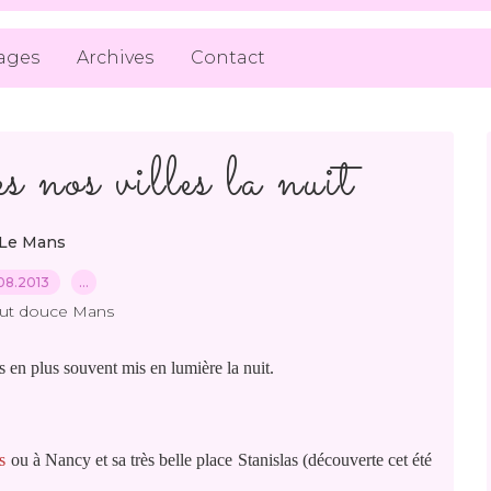
ages
Archives
Contact
s nos villes la nuit
Le Mans
08.2013
…
out douce Mans
us en plus souvent mis en lumière la nuit.
s
ou à Nancy et sa très belle place Stanislas (découverte cet été