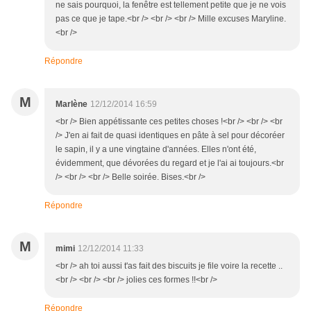
ne sais pourquoi, la fenêtre est tellement petite que je ne vois
pas ce que je tape.<br /> <br /> <br /> Mille excuses Maryline.
<br />
Répondre
M
Marlène
12/12/2014 16:59
<br /> Bien appétissante ces petites choses !<br /> <br /> <br
/> J'en ai fait de quasi identiques en pâte à sel pour décoréer
le sapin, il y a une vingtaine d'années. Elles n'ont été,
évidemment, que dévorées du regard et je l'ai ai toujours.<br
/> <br /> <br /> Belle soirée. Bises.<br />
Répondre
M
mimi
12/12/2014 11:33
<br /> ah toi aussi t'as fait des biscuits je file voire la recette ..
<br /> <br /> <br /> jolies ces formes !!<br />
Répondre