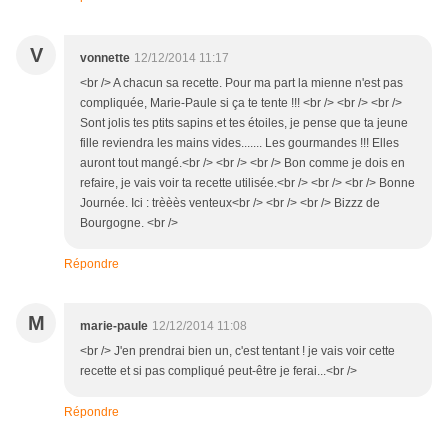
V
vonnette
12/12/2014 11:17
<br /> A chacun sa recette. Pour ma part la mienne n'est pas
compliquée, Marie-Paule si ça te tente !!! <br /> <br /> <br />
Sont jolis tes ptits sapins et tes étoiles, je pense que ta jeune
fille reviendra les mains vides....... Les gourmandes !!! Elles
auront tout mangé.<br /> <br /> <br /> Bon comme je dois en
refaire, je vais voir ta recette utilisée.<br /> <br /> <br /> Bonne
Journée. Ici : trèèès venteux<br /> <br /> <br /> Bizzz de
Bourgogne. <br />
Répondre
M
marie-paule
12/12/2014 11:08
<br /> J'en prendrai bien un, c'est tentant ! je vais voir cette
recette et si pas compliqué peut-être je ferai...<br />
Répondre