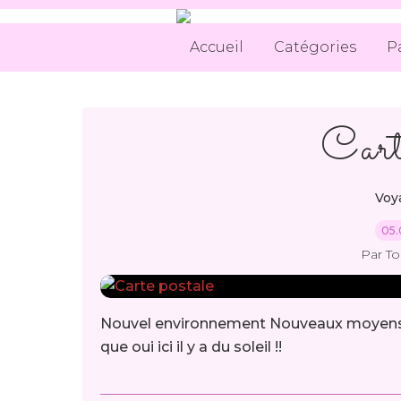
Accueil
Catégories
P
Cart
Voya
05.
Par T
Nouvel environnement Nouveaux moyens de
que oui ici il y a du soleil !!