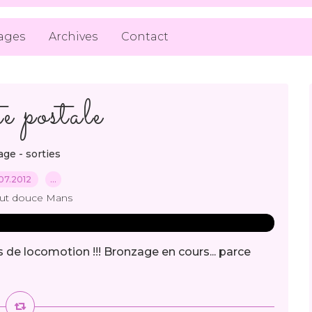
ages
Archives
Contact
e postale
ge - sorties
07.2012
…
out douce Mans
 locomotion !!! Bronzage en cours... parce