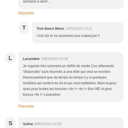
semaine à venir ...
Répondre
T
Tout douce Mans
14/02/2024 15:11
c'est sûr tu ne passerais pas inaperçue !!
L
Lavandine
10/02/2024 10:30
Je regarde très rarement un défilé de mode.Ces vêtements
"disjonctés" sont réservés à une élite qui veut se montrer.
Heureusement que de temps en temps il y a quelques
modèles qui sortent du lot et qui sont mettables. Mais toujour
spas pour toutes les bourses.<br /> <br /> Bon WE et gros
bisous.<br /> Lavandine
Répondre
S
Soène
09/02/2024 12:06