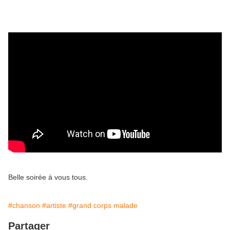
Belle soirée à vous tous.
#chanson
#artiste
#grand corps malade
Partager