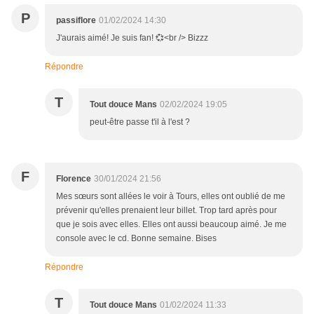
P
passiflore
01/02/2024 14:30
J'aurais aimé! Je suis fan! 💞<br /> Bizzz
Répondre
T
Tout douce Mans
02/02/2024 19:05
peut-être passe t'il à l'est ?
F
Florence
30/01/2024 21:56
Mes sœurs sont allées le voir à Tours, elles ont oublié de me
prévenir qu'elles prenaient leur billet. Trop tard après pour
que je sois avec elles. Elles ont aussi beaucoup aimé. Je me
console avec le cd. Bonne semaine. Bises
Répondre
T
Tout douce Mans
01/02/2024 11:33