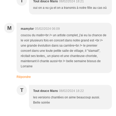
T
Tout douce Mans
08/02/2024 18:21
oui on a vu ça et on a transmis à notre fille au cas où
M
mamylor
05/02/2024 06:09
coucou du matin<br /> un artiste complet, j'ai eu la chance de
le voir plusieurs fois en concert dans notre grand est <br />
une grande évolution dans sa carrière<br /> le premier
concert dans une toute petite salle de village, il "slamait",
récitait ses textes,, un piano et une chanteuse-choriste,
maintenant il chante aussi<br /> belle semaine bisous de
Lorraine
Répondre
T
Tout douce Mans
08/02/2024 18:22
les versions chantées on aime beaucoup aussi.
Belle soirée