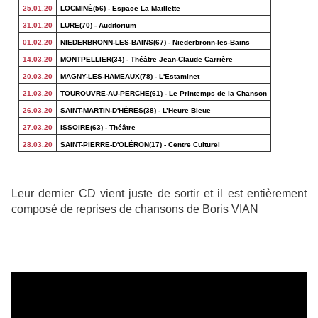
25.01.20
LOCMINÉ(56) - Espace La Maillette
31.01.20
LURE(70) - Auditorium
01.02.20
NIEDERBRONN-LES-BAINS(67) - Niederbronn-les-Bains
14.03.20
MONTPELLIER(34) - Théâtre Jean-Claude Carrière
20.03.20
MAGNY-LES-HAMEAUX(78) - L'Estaminet
21.03.20
TOUROUVRE-AU-PERCHE(61) - Le Printemps de la Chanson
26.03.20
SAINT-MARTIN-D'HÈRES(38) - L’Heure Bleue
27.03.20
ISSOIRE(63) - Théâtre
28.03.20
SAINT-PIERRE-D'OLÉRON(17) - Centre Culturel
Leur dernier CD vient juste de sortir et il est entièrement
composé de reprises de chansons de Boris VIAN