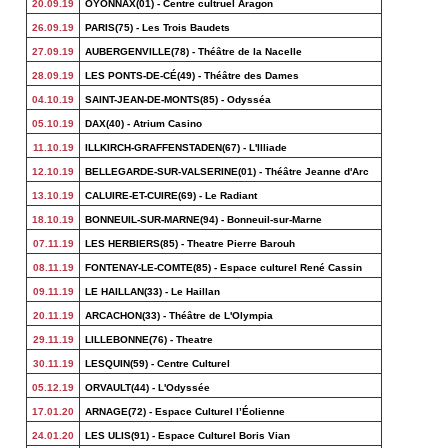
20.09.19
OYONNAX(01) - Centre cultruel Aragon
26.09.19
PARIS(75) - Les Trois Baudets
27.09.19
AUBERGENVILLE(78) - Théâtre de la Nacelle
28.09.19
LES PONTS-DE-CÉ(49) - Théâtre des Dames
04.10.19
SAINT-JEAN-DE-MONTS(85) - Odysséa
05.10.19
DAX(40) - Atrium Casino
11.10.19
ILLKIRCH-GRAFFENSTADEN(67) - L'Illiade
12.10.19
BELLEGARDE-SUR-VALSERINE(01) - Théâtre Jeanne d'Arc
13.10.19
CALUIRE-ET-CUIRE(69) - Le Radiant
18.10.19
BONNEUIL-SUR-MARNE(94) - Bonneuil-sur-Marne
07.11.19
LES HERBIERS(85) - Theatre Pierre Barouh
08.11.19
FONTENAY-LE-COMTE(85) - Espace culturel René Cassin
09.11.19
LE HAILLAN(33) - Le Haillan
20.11.19
ARCACHON(33) - Théâtre de L'Olympia
29.11.19
LILLEBONNE(76) - Theatre
30.11.19
LESQUIN(59) - Centre Culturel
05.12.19
ORVAULT(44) - L'Odyssée
17.01.20
ARNAGE(72) - Espace Culturel l’Éolienne
24.01.20
LES ULIS(91) - Espace Culturel Boris Vian