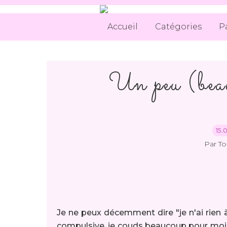
Accueil
Catégories
P
Un peu (beau
15.
Par T
Je ne peux décemment dire "je n'ai rien 
compulsive, je couds beaucoup pour moi, 