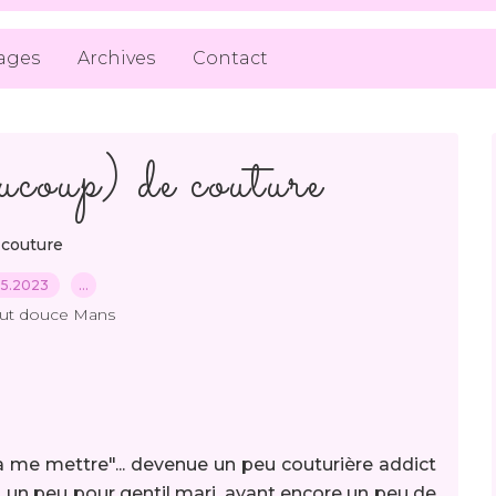
ages
Archives
Contact
coup) de couture
couture
05.2023
…
out douce Mans
à me mettre"... devenue un peu couturière addict
un peu pour gentil mari, ayant encore un peu de