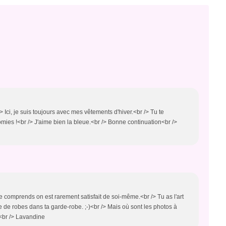
 Ici, je suis toujours avec mes vêtements d'hiver.<br /> Tu te
mies !<br /> J'aime bien la bleue.<br /> Bonne continuation<br />
te comprends on est rarement satisfait de soi-même.<br /> Tu as l'art
e de robes dans ta garde-robe. ;-)<br /> Mais où sont les photos à
.<br /> Lavandine