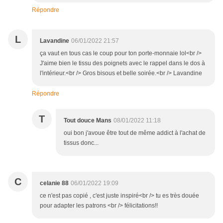
Répondre
L
Lavandine
06/01/2022 21:57
ça vaut en tous cas le coup pour ton porte-monnaie lol<br />
J'aime bien le tissu des poignets avec le rappel dans le dos à
l'intérieur.<br /> Gros bisous et belle soirée.<br /> Lavandine
Répondre
T
Tout douce Mans
08/01/2022 11:18
oui bon j'avoue être tout de même addict à l'achat de
tissus donc...
C
celanie 88
06/01/2022 19:09
ce n'est pas copié , c'est juste inspiré<br /> tu es très douée
pour adapter les patrons <br /> félicitations!!