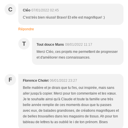
C
Cléo
07/01/2022 02:45
C'est très bien réussi! Bravo! Et elle est magnifique! :)
Répondre
T
Tout douce Mans
08/01/2022 11:17
Merci Cléo, ces projets me permettent de progresser
et d'améliorer mes connaissances.
F
Florence Cholet
06/01/2022 23:27
Belle matière et je dirais que tu t'es, oui inspirée, mais sans
aller jusqu'à copier. Merci pour ton commentaire et tes vœux.
Je te souhaite ainsi qu'à Claude et toute ta famille une très
belle année remplie de ces moments doux que tu passes
avec eux, de balades grandioses, de créations magnifiques et
de belles trouvailles dans les magasins de tissus. Ah pour ton
tableau de lettres tu as oublié le i de ton prénom. Bises