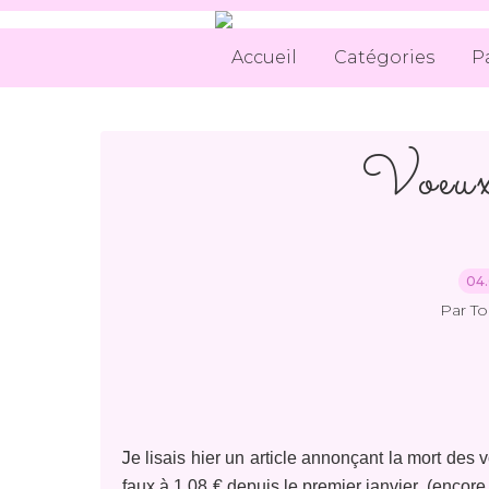
Accueil
Catégories
P
Voeux.
04.
Par T
J
e lisais hier un article annonçant la mort des v
faux à 1.08 € depuis le premier janvier, (encor